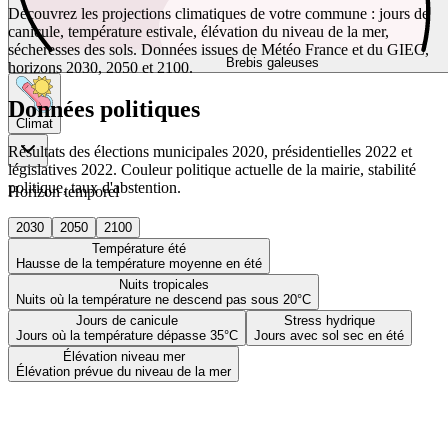
Découvrez les projections climatiques de votre commune : jours de
canicule, température estivale, élévation du niveau de la mer,
sécheresses des sols. Données issues de Météo France et du GIEC,
Brebis galeuses
horizons 2030, 2050 et 2100.
Données politiques
Climat
Résultats des élections municipales 2020, présidentielles 2022 et
législatives 2022. Couleur politique actuelle de la mairie, stabilité
politique, taux d'abstention.
Horizon temporel
2030
2050
2100
Température été
Hausse de la température moyenne en été
Nuits tropicales
Nuits où la température ne descend pas sous 20°C
Jours de canicule
Stress hydrique
Jours où la température dépasse 35°C
Jours avec sol sec en été
Élévation niveau mer
Élévation prévue du niveau de la mer