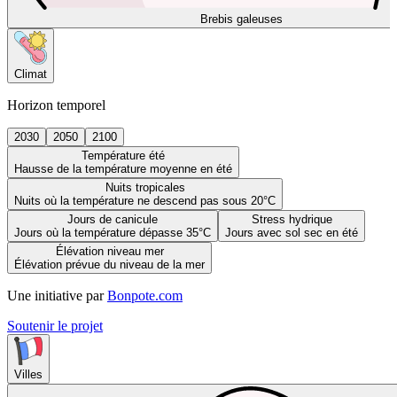
Brebis galeuses
Climat
Horizon temporel
2030
2050
2100
Température été
Hausse de la température moyenne en été
Nuits tropicales
Nuits où la température ne descend pas sous 20°C
Jours de canicule
Stress hydrique
Jours où la température dépasse 35°C
Jours avec sol sec en été
Élévation niveau mer
Élévation prévue du niveau de la mer
Une initiative par
Bonpote.com
Soutenir le projet
Villes