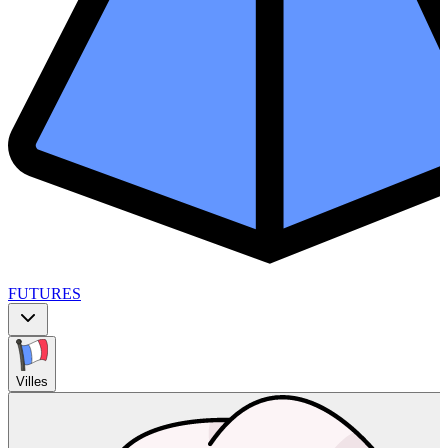
FUTURES
Villes