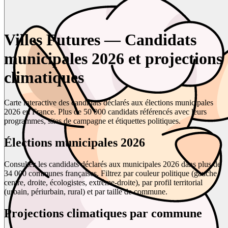
Villes Futures — Candidats
municipales 2026 et projections
climatiques
Carte interactive des candidats déclarés aux élections municipales
2026 en France. Plus de 50 000 candidats référencés avec leurs
programmes, sites de campagne et étiquettes politiques.
Élections municipales 2026
Consultez les candidats déclarés aux municipales 2026 dans plus de
34 000 communes françaises. Filtrez par couleur politique (gauche,
centre, droite, écologistes, extrême-droite), par profil territorial
(urbain, périurbain, rural) et par taille de commune.
Projections climatiques par commune