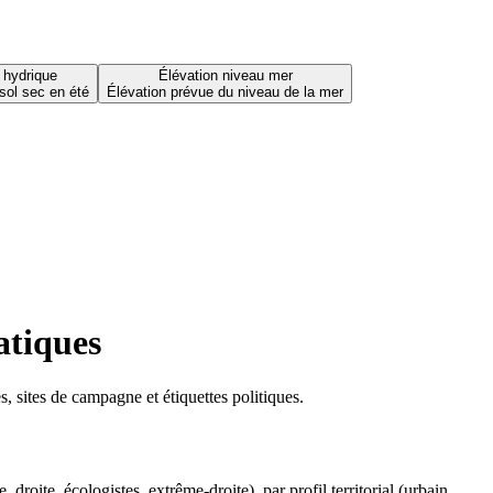
 hydrique
Élévation niveau mer
sol sec en été
Élévation prévue du niveau de la mer
atiques
 sites de campagne et étiquettes politiques.
oite, écologistes, extrême-droite), par profil territorial (urbain,