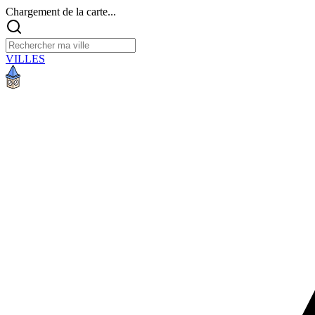
Chargement de la carte...
VILLES