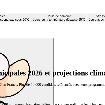
ales
Jours de canicule
Stress
descend pas sous 20°C
Jours où la température dépasse 35°C
Jours avec 
cipales 2026 et projections clim
26 en France. Plus de 50 000 candidats référencés avec leurs programmes,
00 communes françaises. Filtrez par couleur politique (gauche, centre, dr