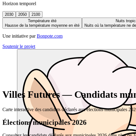
Horizon temporel
2030
2050
2100
Température été
Nuits tropic
Hausse de la température moyenne en été
Nuits où la température ne 
Une initiative par
Bonpote.com
Soutenir le projet
Villes Futures — Candidats muni
Carte interactive des candidats déclarés aux élections municipales 20
Élections municipales 2026
Consultez les candidats déclarés aux municipales 2026 dans plus de 34 0