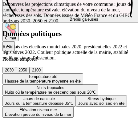
Découvrez les projections climatiques de votre commune : jours de
canicule, température estivale, élévation du niveau de la mer,
sécheresses des sols. Données issues de Météo France et du GIEC,
Brebis galeuses
horizons 2030, 2050 et 2100.
Données politiques
Climat
Résultats des élections municipales 2020, présidentielles 2022 et
législatives 2022. Couleur politique actuelle de la mairie, stabilité
politique, taux d'abstention.
Horizon temporel
2030
2050
2100
Température été
Hausse de la température moyenne en été
Nuits tropicales
Nuits où la température ne descend pas sous 20°C
Jours de canicule
Stress hydrique
Jours où la température dépasse 35°C
Jours avec sol sec en été
Élévation niveau mer
Élévation prévue du niveau de la mer