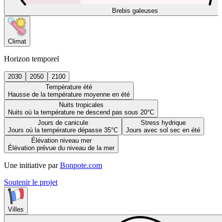
Brebis galeuses
Climat
Horizon temporel
2030
2050
2100
Température été
Hausse de la température moyenne en été
Nuits tropicales
Nuits où la température ne descend pas sous 20°C
Jours de canicule
Stress hydrique
Jours où la température dépasse 35°C
Jours avec sol sec en été
Élévation niveau mer
Élévation prévue du niveau de la mer
Une initiative par
Bonpote.com
Soutenir le projet
Villes