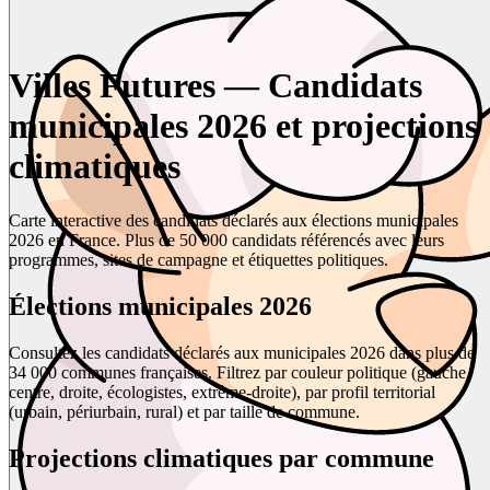
Villes Futures — Candidats
municipales 2026 et projections
climatiques
Carte interactive des candidats déclarés aux élections municipales
2026 en France. Plus de 50 000 candidats référencés avec leurs
programmes, sites de campagne et étiquettes politiques.
Élections municipales 2026
Consultez les candidats déclarés aux municipales 2026 dans plus de
34 000 communes françaises. Filtrez par couleur politique (gauche,
centre, droite, écologistes, extrême-droite), par profil territorial
(urbain, périurbain, rural) et par taille de commune.
Projections climatiques par commune