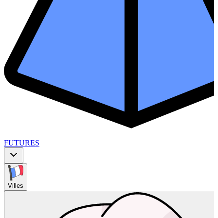
FUTURES
Villes