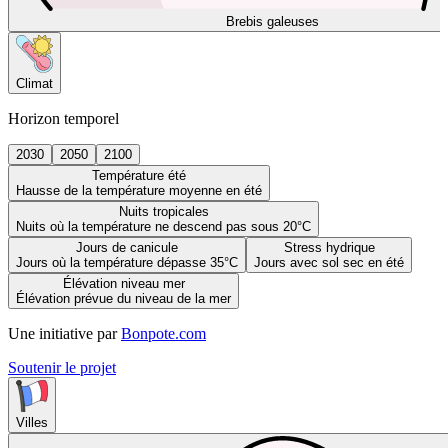
Brebis galeuses
Climat
Horizon temporel
2030
2050
2100
Température été
Hausse de la température moyenne en été
Nuits tropicales
Nuits où la température ne descend pas sous 20°C
Jours de canicule
Stress hydrique
Jours où la température dépasse 35°C
Jours avec sol sec en été
Élévation niveau mer
Élévation prévue du niveau de la mer
Une initiative par
Bonpote.com
Soutenir le projet
Villes