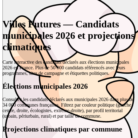
Villes Futures — Candidats
municipales 2026 et projections
climatiques
Carte interactive des candidats déclarés aux élections municipales
2026 en France. Plus de 50 000 candidats référencés avec leurs
programmes, sites de campagne et étiquettes politiques.
Élections municipales 2026
Consultez les candidats déclarés aux municipales 2026 dans plus de
34 000 communes françaises. Filtrez par couleur politique (gauche,
centre, droite, écologistes, extrême-droite), par profil territorial
(urbain, périurbain, rural) et par taille de commune.
Projections climatiques par commune