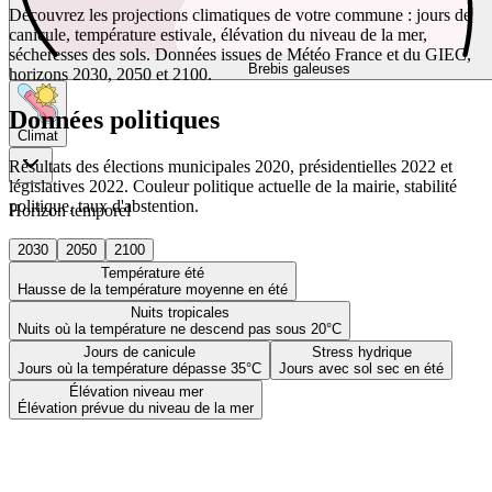
Découvrez les projections climatiques de votre commune : jours de
canicule, température estivale, élévation du niveau de la mer,
sécheresses des sols. Données issues de Météo France et du GIEC,
Brebis galeuses
horizons 2030, 2050 et 2100.
Données politiques
Climat
Résultats des élections municipales 2020, présidentielles 2022 et
législatives 2022. Couleur politique actuelle de la mairie, stabilité
politique, taux d'abstention.
Horizon temporel
2030
2050
2100
Température été
Hausse de la température moyenne en été
Nuits tropicales
Nuits où la température ne descend pas sous 20°C
Jours de canicule
Stress hydrique
Jours où la température dépasse 35°C
Jours avec sol sec en été
Élévation niveau mer
Élévation prévue du niveau de la mer