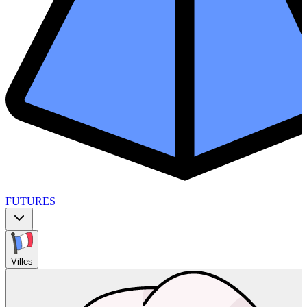
FUTURES
Villes