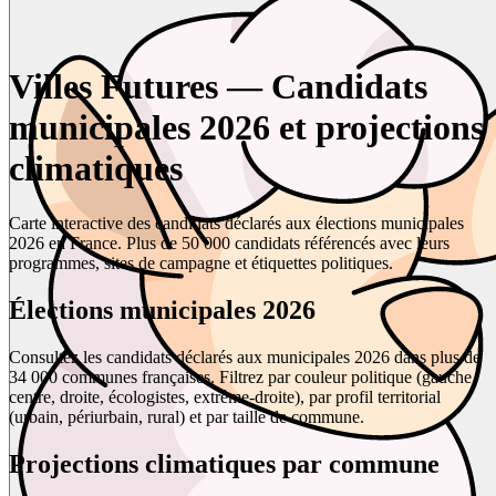
Villes Futures — Candidats
municipales 2026 et projections
climatiques
Carte interactive des candidats déclarés aux élections municipales
2026 en France. Plus de 50 000 candidats référencés avec leurs
programmes, sites de campagne et étiquettes politiques.
Élections municipales 2026
Consultez les candidats déclarés aux municipales 2026 dans plus de
34 000 communes françaises. Filtrez par couleur politique (gauche,
centre, droite, écologistes, extrême-droite), par profil territorial
(urbain, périurbain, rural) et par taille de commune.
Projections climatiques par commune