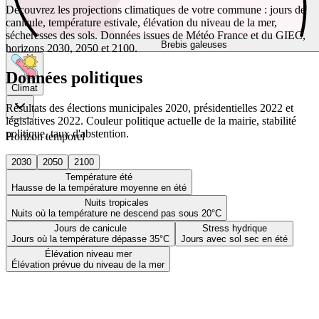
Découvrez les projections climatiques de votre commune : jours de
canicule, température estivale, élévation du niveau de la mer,
sécheresses des sols. Données issues de Météo France et du GIEC,
Brebis galeuses
horizons 2030, 2050 et 2100.
Données politiques
Climat
Résultats des élections municipales 2020, présidentielles 2022 et
législatives 2022. Couleur politique actuelle de la mairie, stabilité
politique, taux d'abstention.
Horizon temporel
2030
2050
2100
Température été
Hausse de la température moyenne en été
Nuits tropicales
Nuits où la température ne descend pas sous 20°C
Jours de canicule
Stress hydrique
Jours où la température dépasse 35°C
Jours avec sol sec en été
Élévation niveau mer
Élévation prévue du niveau de la mer