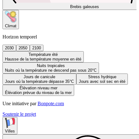
Brebis galeuses
Climat
Horizon temporel
2030
2050
2100
Température été
Hausse de la température moyenne en été
Nuits tropicales
Nuits où la température ne descend pas sous 20°C
Jours de canicule
Stress hydrique
Jours où la température dépasse 35°C
Jours avec sol sec en été
Élévation niveau mer
Élévation prévue du niveau de la mer
Une initiative par
Bonpote.com
Soutenir le projet
Villes