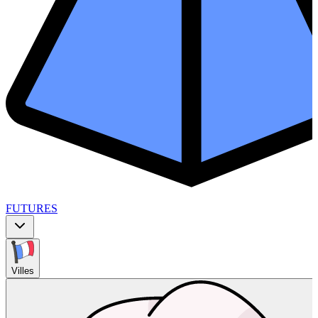
FUTURES
Villes