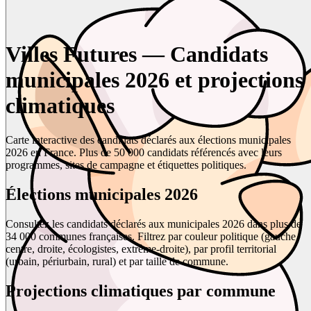
Villes Futures — Candidats
municipales 2026 et projections
climatiques
Carte interactive des candidats déclarés aux élections municipales
2026 en France. Plus de 50 000 candidats référencés avec leurs
programmes, sites de campagne et étiquettes politiques.
Élections municipales 2026
Consultez les candidats déclarés aux municipales 2026 dans plus de
34 000 communes françaises. Filtrez par couleur politique (gauche,
centre, droite, écologistes, extrême-droite), par profil territorial
(urbain, périurbain, rural) et par taille de commune.
Projections climatiques par commune