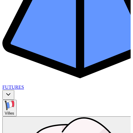
FUTURES
Villes