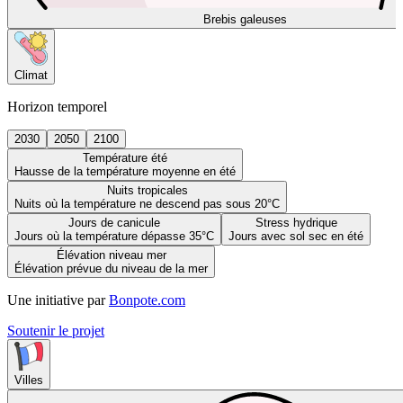
Brebis galeuses
Climat
Horizon temporel
2030
2050
2100
Température été
Hausse de la température moyenne en été
Nuits tropicales
Nuits où la température ne descend pas sous 20°C
Jours de canicule
Stress hydrique
Jours où la température dépasse 35°C
Jours avec sol sec en été
Élévation niveau mer
Élévation prévue du niveau de la mer
Une initiative par
Bonpote.com
Soutenir le projet
Villes