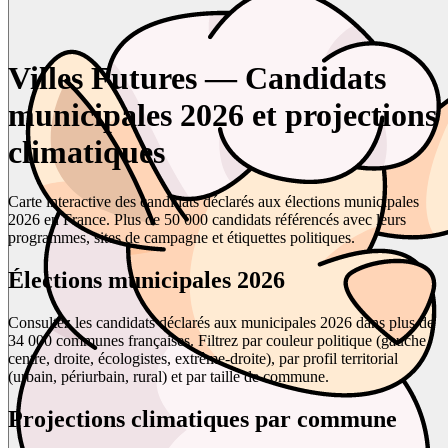
Villes Futures — Candidats
municipales 2026 et projections
climatiques
Carte interactive des candidats déclarés aux élections municipales
2026 en France. Plus de 50 000 candidats référencés avec leurs
programmes, sites de campagne et étiquettes politiques.
Élections municipales 2026
Consultez les candidats déclarés aux municipales 2026 dans plus de
34 000 communes françaises. Filtrez par couleur politique (gauche,
centre, droite, écologistes, extrême-droite), par profil territorial
(urbain, périurbain, rural) et par taille de commune.
Projections climatiques par commune