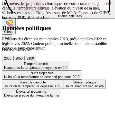
Découvrez les projections climatiques de votre commune : jours de
canicule, température estivale, élévation du niveau de la mer,
sécheresses des sols. Données issues de Météo France et du GIEC,
Brebis galeuses
horizons 2030, 2050 et 2100.
Données politiques
Climat
Résultats des élections municipales 2020, présidentielles 2022 et
législatives 2022. Couleur politique actuelle de la mairie, stabilité
politique, taux d'abstention.
Horizon temporel
2030
2050
2100
Température été
Hausse de la température moyenne en été
Nuits tropicales
Nuits où la température ne descend pas sous 20°C
Jours de canicule
Stress hydrique
Jours où la température dépasse 35°C
Jours avec sol sec en été
Élévation niveau mer
Élévation prévue du niveau de la mer