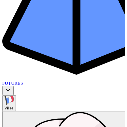
FUTURES
Villes