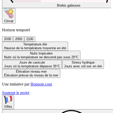
Brebis galeuses
Climat
Horizon temporel
2030
2050
2100
Température été
Hausse de la température moyenne en été
Nuits tropicales
Nuits où la température ne descend pas sous 20°C
Jours de canicule
Stress hydrique
Jours où la température dépasse 35°C
Jours avec sol sec en été
Élévation niveau mer
Élévation prévue du niveau de la mer
Une initiative par
Bonpote.com
Soutenir le projet
Villes