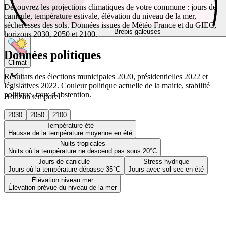
Découvrez les projections climatiques de votre commune : jours de
canicule, température estivale, élévation du niveau de la mer,
sécheresses des sols. Données issues de Météo France et du GIEC,
Brebis galeuses
horizons 2030, 2050 et 2100.
Données politiques
Climat
Résultats des élections municipales 2020, présidentielles 2022 et
législatives 2022. Couleur politique actuelle de la mairie, stabilité
politique, taux d'abstention.
Horizon temporel
2030
2050
2100
Température été
Hausse de la température moyenne en été
Nuits tropicales
Nuits où la température ne descend pas sous 20°C
Jours de canicule
Stress hydrique
Jours où la température dépasse 35°C
Jours avec sol sec en été
Élévation niveau mer
Élévation prévue du niveau de la mer