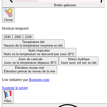
Brebis galeuses
Climat
Horizon temporel
2030
2050
2100
Température été
Hausse de la température moyenne en été
Nuits tropicales
Nuits où la température ne descend pas sous 20°C
Jours de canicule
Stress hydrique
Jours où la température dépasse 35°C
Jours avec sol sec en été
Élévation niveau mer
Élévation prévue du niveau de la mer
Une initiative par
Bonpote.com
Soutenir le projet
Villes