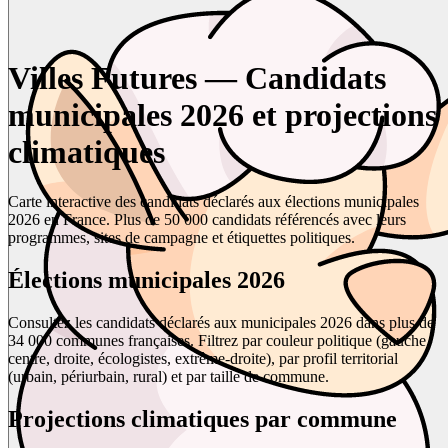
Villes Futures — Candidats
municipales 2026 et projections
climatiques
Carte interactive des candidats déclarés aux élections municipales
2026 en France. Plus de 50 000 candidats référencés avec leurs
programmes, sites de campagne et étiquettes politiques.
Élections municipales 2026
Consultez les candidats déclarés aux municipales 2026 dans plus de
34 000 communes françaises. Filtrez par couleur politique (gauche,
centre, droite, écologistes, extrême-droite), par profil territorial
(urbain, périurbain, rural) et par taille de commune.
Projections climatiques par commune