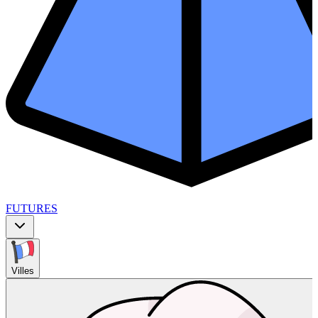
FUTURES
Villes