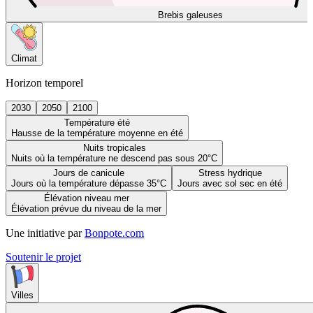
Brebis galeuses
Climat
Horizon temporel
2030
2050
2100
Température été
Hausse de la température moyenne en été
Nuits tropicales
Nuits où la température ne descend pas sous 20°C
Jours de canicule
Stress hydrique
Jours où la température dépasse 35°C
Jours avec sol sec en été
Élévation niveau mer
Élévation prévue du niveau de la mer
Une initiative par
Bonpote.com
Soutenir le projet
Villes