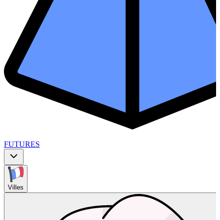
FUTURES
Villes