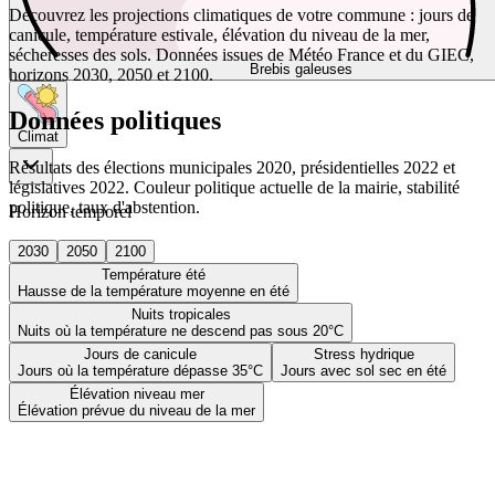
Découvrez les projections climatiques de votre commune : jours de
canicule, température estivale, élévation du niveau de la mer,
sécheresses des sols. Données issues de Météo France et du GIEC,
Brebis galeuses
horizons 2030, 2050 et 2100.
Données politiques
Climat
Résultats des élections municipales 2020, présidentielles 2022 et
législatives 2022. Couleur politique actuelle de la mairie, stabilité
politique, taux d'abstention.
Horizon temporel
2030
2050
2100
Température été
Hausse de la température moyenne en été
Nuits tropicales
Nuits où la température ne descend pas sous 20°C
Jours de canicule
Stress hydrique
Jours où la température dépasse 35°C
Jours avec sol sec en été
Élévation niveau mer
Élévation prévue du niveau de la mer