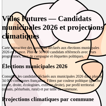
Villes Futures — Candidats
municipales 2026 et projections
climatiques
Carte interactive des candidats déclarés aux élections municipales
2026 en France. Plus de 50 000 candidats référencés avec leurs
programmes, sites de campagne et étiquettes politiques.
Élections municipales 2026
Consultez les candidats déclarés aux municipales 2026 dans plus de
34 000 communes françaises. Filtrez par couleur politique (gauche,
centre, droite, écologistes, extrême-droite), par profil territorial
(urbain, périurbain, rural) et par taille de commune.
Projections climatiques par commune