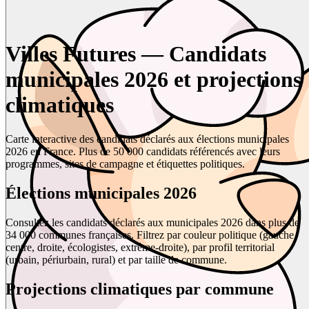
Villes Futures — Candidats
municipales 2026 et projections
climatiques
Carte interactive des candidats déclarés aux élections municipales
2026 en France. Plus de 50 000 candidats référencés avec leurs
programmes, sites de campagne et étiquettes politiques.
Élections municipales 2026
Consultez les candidats déclarés aux municipales 2026 dans plus de
34 000 communes françaises. Filtrez par couleur politique (gauche,
centre, droite, écologistes, extrême-droite), par profil territorial
(urbain, périurbain, rural) et par taille de commune.
Projections climatiques par commune