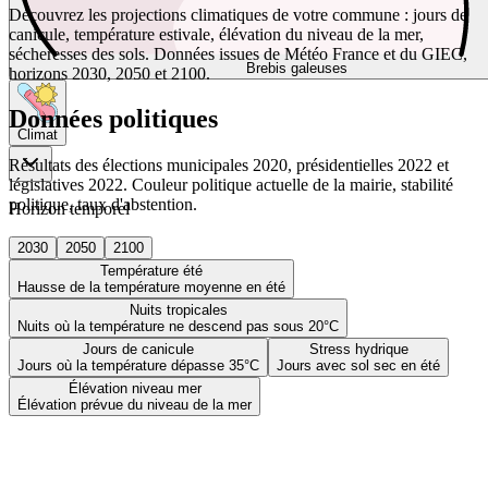
Découvrez les projections climatiques de votre commune : jours de
canicule, température estivale, élévation du niveau de la mer,
sécheresses des sols. Données issues de Météo France et du GIEC,
Brebis galeuses
horizons 2030, 2050 et 2100.
Données politiques
Climat
Résultats des élections municipales 2020, présidentielles 2022 et
législatives 2022. Couleur politique actuelle de la mairie, stabilité
politique, taux d'abstention.
Horizon temporel
2030
2050
2100
Température été
Hausse de la température moyenne en été
Nuits tropicales
Nuits où la température ne descend pas sous 20°C
Jours de canicule
Stress hydrique
Jours où la température dépasse 35°C
Jours avec sol sec en été
Élévation niveau mer
Élévation prévue du niveau de la mer