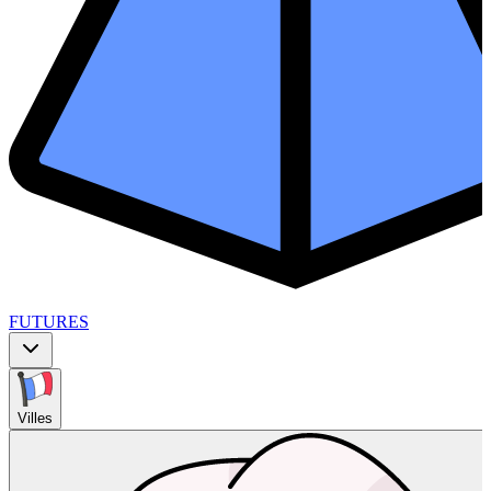
FUTURES
Villes