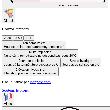
Brebis galeuses
Climat
Horizon temporel
2030
2050
2100
Température été
Hausse de la température moyenne en été
Nuits tropicales
Nuits où la température ne descend pas sous 20°C
Jours de canicule
Stress hydrique
Jours où la température dépasse 35°C
Jours avec sol sec en été
Élévation niveau mer
Élévation prévue du niveau de la mer
Une initiative par
Bonpote.com
Soutenir le projet
Villes