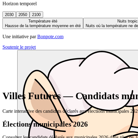
Horizon temporel
2030
2050
2100
Température été
Nuits tropic
Hausse de la température moyenne en été
Nuits où la température ne 
Une initiative par
Bonpote.com
Soutenir le projet
Villes Futures — Candidats muni
Carte interactive des candidats déclarés aux élections municipales 20
Élections municipales 2026
Consultez les candidats déclarés aux municipales 2026 dans plus de 34 0