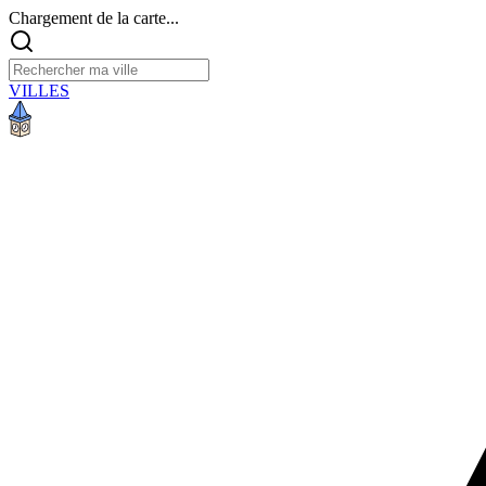
Chargement de la carte...
VILLES