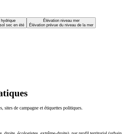
 hydrique
Élévation niveau mer
sol sec en été
Élévation prévue du niveau de la mer
atiques
 sites de campagne et étiquettes politiques.
oite, écologistes, extrême-droite), par profil territorial (urbain,