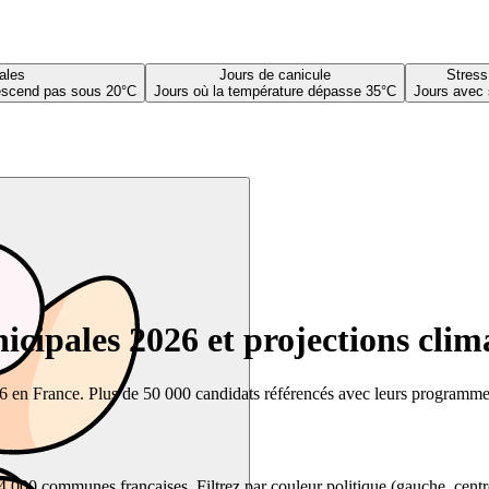
ales
Jours de canicule
Stress
descend pas sous 20°C
Jours où la température dépasse 35°C
Jours avec 
cipales 2026 et projections clim
26 en France. Plus de 50 000 candidats référencés avec leurs programmes,
00 communes françaises. Filtrez par couleur politique (gauche, centre, dr