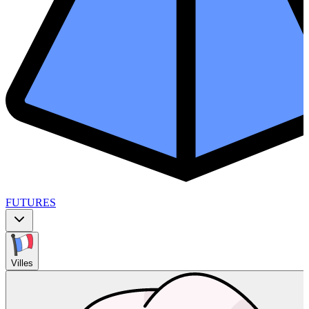
FUTURES
Villes