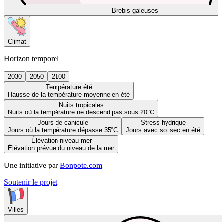
Brebis galeuses
Climat
Horizon temporel
2030
2050
2100
Température été
Hausse de la température moyenne en été
Nuits tropicales
Nuits où la température ne descend pas sous 20°C
Jours de canicule
Stress hydrique
Jours où la température dépasse 35°C
Jours avec sol sec en été
Élévation niveau mer
Élévation prévue du niveau de la mer
Une initiative par
Bonpote.com
Soutenir le projet
Villes