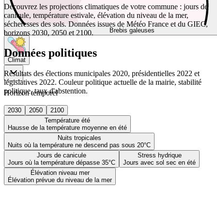
Découvrez les projections climatiques de votre commune : jours de
canicule, température estivale, élévation du niveau de la mer,
sécheresses des sols. Données issues de Météo France et du GIEC,
Brebis galeuses
horizons 2030, 2050 et 2100.
Données politiques
Climat
Résultats des élections municipales 2020, présidentielles 2022 et
législatives 2022. Couleur politique actuelle de la mairie, stabilité
politique, taux d'abstention.
Horizon temporel
2030
2050
2100
Température été
Hausse de la température moyenne en été
Nuits tropicales
Nuits où la température ne descend pas sous 20°C
Jours de canicule
Stress hydrique
Jours où la température dépasse 35°C
Jours avec sol sec en été
Élévation niveau mer
Élévation prévue du niveau de la mer