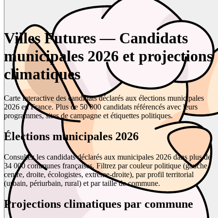
Villes Futures — Candidats
municipales 2026 et projections
climatiques
Carte interactive des candidats déclarés aux élections municipales
2026 en France. Plus de 50 000 candidats référencés avec leurs
programmes, sites de campagne et étiquettes politiques.
Élections municipales 2026
Consultez les candidats déclarés aux municipales 2026 dans plus de
34 000 communes françaises. Filtrez par couleur politique (gauche,
centre, droite, écologistes, extrême-droite), par profil territorial
(urbain, périurbain, rural) et par taille de commune.
Projections climatiques par commune