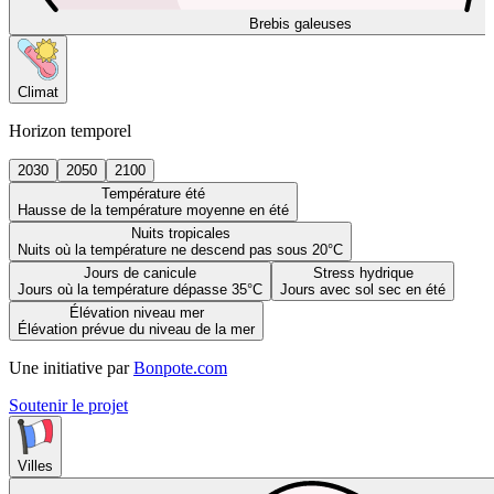
Brebis galeuses
Climat
Horizon temporel
2030
2050
2100
Température été
Hausse de la température moyenne en été
Nuits tropicales
Nuits où la température ne descend pas sous 20°C
Jours de canicule
Stress hydrique
Jours où la température dépasse 35°C
Jours avec sol sec en été
Élévation niveau mer
Élévation prévue du niveau de la mer
Une initiative par
Bonpote.com
Soutenir le projet
Villes