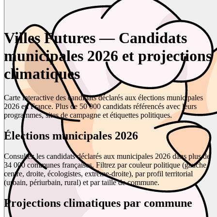
Villes Futures — Candidats
municipales 2026 et projections
climatiques
Carte interactive des candidats déclarés aux élections municipales
2026 en France. Plus de 50 000 candidats référencés avec leurs
programmes, sites de campagne et étiquettes politiques.
Élections municipales 2026
Consultez les candidats déclarés aux municipales 2026 dans plus de
34 000 communes françaises. Filtrez par couleur politique (gauche,
centre, droite, écologistes, extrême-droite), par profil territorial
(urbain, périurbain, rural) et par taille de commune.
Projections climatiques par commune