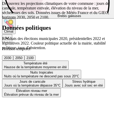
Découvrez les projections climatiques de votre commune : jours de
canicule, température estivale, élévation du niveau de la mer,
sécheresses des sols. Données issues de Météo France et du GIEC,
Brebis galeuses
horizons 2030, 2050 et 2100.
Données politiques
Climat
Résultats des élections municipales 2020, présidentielles 2022 et
législatives 2022. Couleur politique actuelle de la mairie, stabilité
politique, taux d'abstention.
Horizon temporel
2030
2050
2100
Température été
Hausse de la température moyenne en été
Nuits tropicales
Nuits où la température ne descend pas sous 20°C
Jours de canicule
Stress hydrique
Jours où la température dépasse 35°C
Jours avec sol sec en été
Élévation niveau mer
Élévation prévue du niveau de la mer