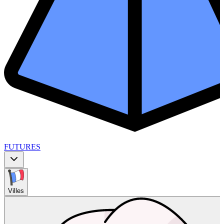
FUTURES
Villes