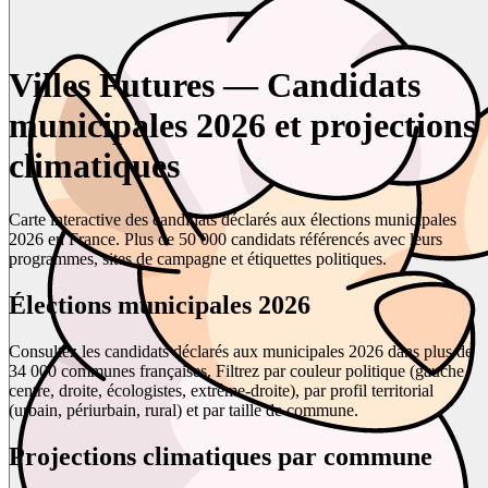
Villes Futures — Candidats
municipales 2026 et projections
climatiques
Carte interactive des candidats déclarés aux élections municipales
2026 en France. Plus de 50 000 candidats référencés avec leurs
programmes, sites de campagne et étiquettes politiques.
Élections municipales 2026
Consultez les candidats déclarés aux municipales 2026 dans plus de
34 000 communes françaises. Filtrez par couleur politique (gauche,
centre, droite, écologistes, extrême-droite), par profil territorial
(urbain, périurbain, rural) et par taille de commune.
Projections climatiques par commune