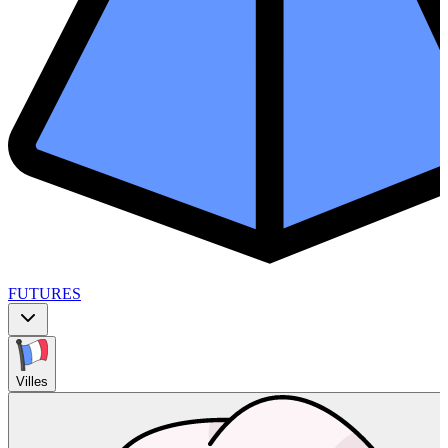
FUTURES
Villes