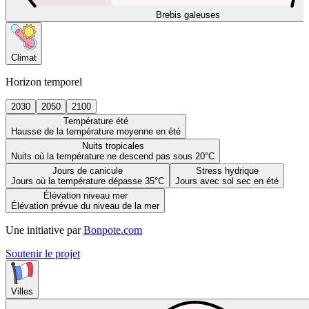
Brebis galeuses
Climat
Horizon temporel
2030
2050
2100
Température été
Hausse de la température moyenne en été
Nuits tropicales
Nuits où la température ne descend pas sous 20°C
Jours de canicule
Stress hydrique
Jours où la température dépasse 35°C
Jours avec sol sec en été
Élévation niveau mer
Élévation prévue du niveau de la mer
Une initiative par
Bonpote.com
Soutenir le projet
Villes