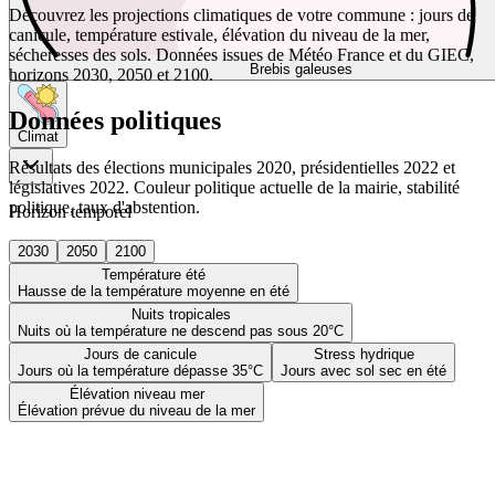
Découvrez les projections climatiques de votre commune : jours de
canicule, température estivale, élévation du niveau de la mer,
sécheresses des sols. Données issues de Météo France et du GIEC,
Brebis galeuses
horizons 2030, 2050 et 2100.
Données politiques
Climat
Résultats des élections municipales 2020, présidentielles 2022 et
législatives 2022. Couleur politique actuelle de la mairie, stabilité
politique, taux d'abstention.
Horizon temporel
2030
2050
2100
Température été
Hausse de la température moyenne en été
Nuits tropicales
Nuits où la température ne descend pas sous 20°C
Jours de canicule
Stress hydrique
Jours où la température dépasse 35°C
Jours avec sol sec en été
Élévation niveau mer
Élévation prévue du niveau de la mer