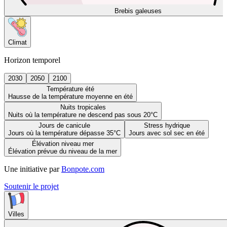
Brebis galeuses
Climat
Horizon temporel
2030
2050
2100
Température été
Hausse de la température moyenne en été
Nuits tropicales
Nuits où la température ne descend pas sous 20°C
Jours de canicule
Stress hydrique
Jours où la température dépasse 35°C
Jours avec sol sec en été
Élévation niveau mer
Élévation prévue du niveau de la mer
Une initiative par
Bonpote.com
Soutenir le projet
Villes