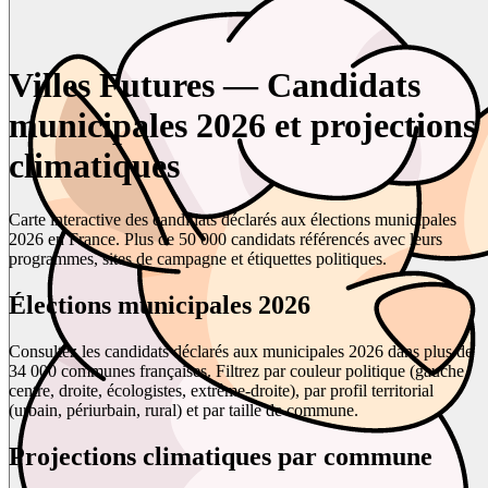
Villes Futures — Candidats
municipales 2026 et projections
climatiques
Carte interactive des candidats déclarés aux élections municipales
2026 en France. Plus de 50 000 candidats référencés avec leurs
programmes, sites de campagne et étiquettes politiques.
Élections municipales 2026
Consultez les candidats déclarés aux municipales 2026 dans plus de
34 000 communes françaises. Filtrez par couleur politique (gauche,
centre, droite, écologistes, extrême-droite), par profil territorial
(urbain, périurbain, rural) et par taille de commune.
Projections climatiques par commune