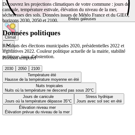
Découvrez les projections climatiques de votre commune : jours de
canicule, température estivale, élévation du niveau de la mer,
sécheresses des sols. Données issues de Météo France et du GIEC,
Brebis galeuses
horizons 2030, 2050 et 2100.
Données politiques
Climat
Résultats des élections municipales 2020, présidentielles 2022 et
législatives 2022. Couleur politique actuelle de la mairie, stabilité
politique, taux d'abstention.
Horizon temporel
2030
2050
2100
Température été
Hausse de la température moyenne en été
Nuits tropicales
Nuits où la température ne descend pas sous 20°C
Jours de canicule
Stress hydrique
Jours où la température dépasse 35°C
Jours avec sol sec en été
Élévation niveau mer
Élévation prévue du niveau de la mer