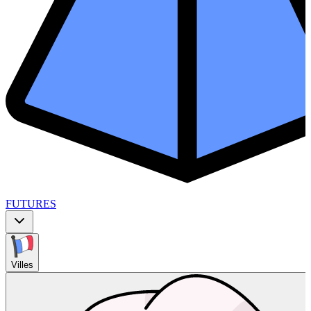
FUTURES
Villes