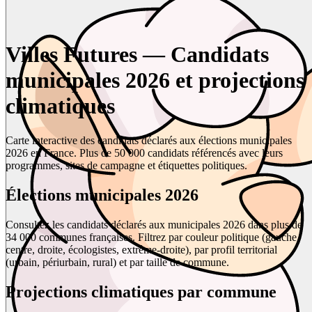
Villes Futures — Candidats
municipales 2026 et projections
climatiques
Carte interactive des candidats déclarés aux élections municipales
2026 en France. Plus de 50 000 candidats référencés avec leurs
programmes, sites de campagne et étiquettes politiques.
Élections municipales 2026
Consultez les candidats déclarés aux municipales 2026 dans plus de
34 000 communes françaises. Filtrez par couleur politique (gauche,
centre, droite, écologistes, extrême-droite), par profil territorial
(urbain, périurbain, rural) et par taille de commune.
Projections climatiques par commune