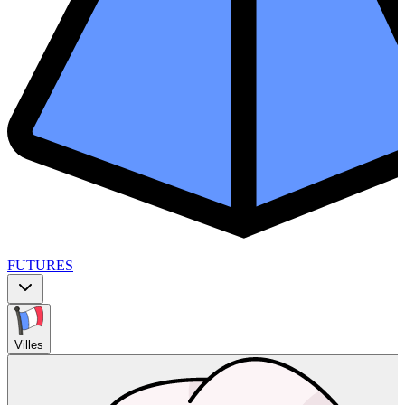
FUTURES
Villes