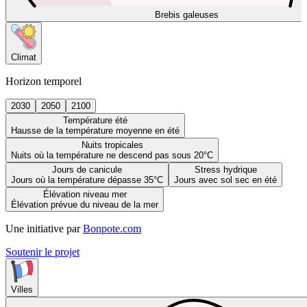
Brebis galeuses
Climat
Horizon temporel
2030
2050
2100
Température été
Hausse de la température moyenne en été
Nuits tropicales
Nuits où la température ne descend pas sous 20°C
Jours de canicule
Stress hydrique
Jours où la température dépasse 35°C
Jours avec sol sec en été
Élévation niveau mer
Élévation prévue du niveau de la mer
Une initiative par
Bonpote.com
Soutenir le projet
Villes