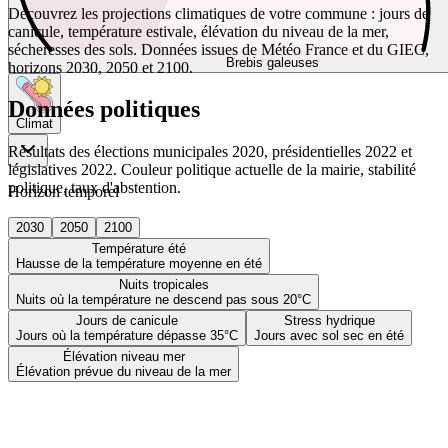
Découvrez les projections climatiques de votre commune : jours de
canicule, température estivale, élévation du niveau de la mer,
sécheresses des sols. Données issues de Météo France et du GIEC,
Brebis galeuses
horizons 2030, 2050 et 2100.
Données politiques
Climat
Résultats des élections municipales 2020, présidentielles 2022 et
législatives 2022. Couleur politique actuelle de la mairie, stabilité
politique, taux d'abstention.
Horizon temporel
2030
2050
2100
Température été
Hausse de la température moyenne en été
Nuits tropicales
Nuits où la température ne descend pas sous 20°C
Jours de canicule
Stress hydrique
Jours où la température dépasse 35°C
Jours avec sol sec en été
Élévation niveau mer
Élévation prévue du niveau de la mer