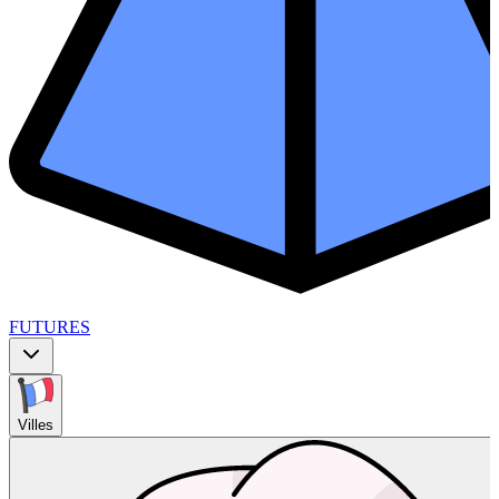
FUTURES
Villes