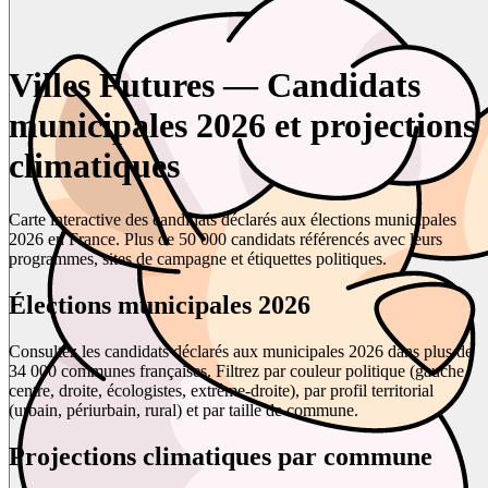
Villes Futures — Candidats
municipales 2026 et projections
climatiques
Carte interactive des candidats déclarés aux élections municipales
2026 en France. Plus de 50 000 candidats référencés avec leurs
programmes, sites de campagne et étiquettes politiques.
Élections municipales 2026
Consultez les candidats déclarés aux municipales 2026 dans plus de
34 000 communes françaises. Filtrez par couleur politique (gauche,
centre, droite, écologistes, extrême-droite), par profil territorial
(urbain, périurbain, rural) et par taille de commune.
Projections climatiques par commune