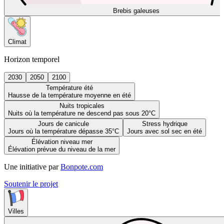
Brebis galeuses
Climat
Horizon temporel
2030
2050
2100
Température été
Hausse de la température moyenne en été
Nuits tropicales
Nuits où la température ne descend pas sous 20°C
Jours de canicule
Stress hydrique
Jours où la température dépasse 35°C
Jours avec sol sec en été
Élévation niveau mer
Élévation prévue du niveau de la mer
Une initiative par
Bonpote.com
Soutenir le projet
Villes