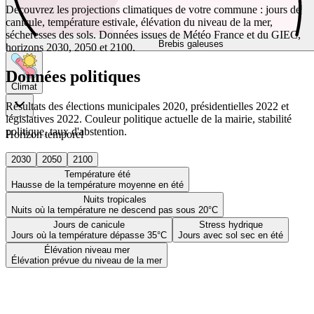
Découvrez les projections climatiques de votre commune : jours de
canicule, température estivale, élévation du niveau de la mer,
sécheresses des sols. Données issues de Météo France et du GIEC,
Brebis galeuses
horizons 2030, 2050 et 2100.
Données politiques
Climat
Résultats des élections municipales 2020, présidentielles 2022 et
législatives 2022. Couleur politique actuelle de la mairie, stabilité
politique, taux d'abstention.
Horizon temporel
2030
2050
2100
Température été
Hausse de la température moyenne en été
Nuits tropicales
Nuits où la température ne descend pas sous 20°C
Jours de canicule
Stress hydrique
Jours où la température dépasse 35°C
Jours avec sol sec en été
Élévation niveau mer
Élévation prévue du niveau de la mer