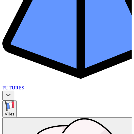
FUTURES
Villes