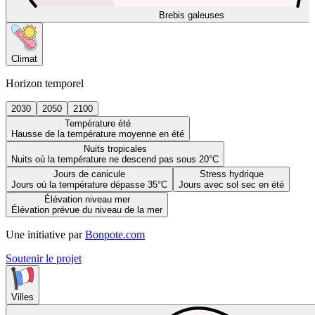
Brebis galeuses
Climat
Horizon temporel
2030
2050
2100
Température été
Hausse de la température moyenne en été
Nuits tropicales
Nuits où la température ne descend pas sous 20°C
Jours de canicule
Stress hydrique
Jours où la température dépasse 35°C
Jours avec sol sec en été
Élévation niveau mer
Élévation prévue du niveau de la mer
Une initiative par
Bonpote.com
Soutenir le projet
Villes