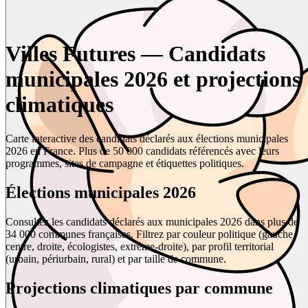
Villes Futures — Candidats
municipales 2026 et projections
climatiques
Carte interactive des candidats déclarés aux élections municipales
2026 en France. Plus de 50 000 candidats référencés avec leurs
programmes, sites de campagne et étiquettes politiques.
Élections municipales 2026
Consultez les candidats déclarés aux municipales 2026 dans plus de
34 000 communes françaises. Filtrez par couleur politique (gauche,
centre, droite, écologistes, extrême-droite), par profil territorial
(urbain, périurbain, rural) et par taille de commune.
Projections climatiques par commune