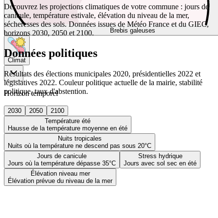
Découvrez les projections climatiques de votre commune : jours de
canicule, température estivale, élévation du niveau de la mer,
sécheresses des sols. Données issues de Météo France et du GIEC,
Brebis galeuses
horizons 2030, 2050 et 2100.
Données politiques
Climat
Résultats des élections municipales 2020, présidentielles 2022 et
législatives 2022. Couleur politique actuelle de la mairie, stabilité
politique, taux d'abstention.
Horizon temporel
2030
2050
2100
Température été
Hausse de la température moyenne en été
Nuits tropicales
Nuits où la température ne descend pas sous 20°C
Jours de canicule
Stress hydrique
Jours où la température dépasse 35°C
Jours avec sol sec en été
Élévation niveau mer
Élévation prévue du niveau de la mer