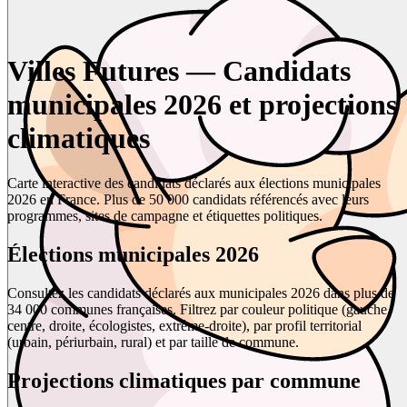
Villes Futures — Candidats
municipales 2026 et projections
climatiques
Carte interactive des candidats déclarés aux élections municipales
2026 en France. Plus de 50 000 candidats référencés avec leurs
programmes, sites de campagne et étiquettes politiques.
Élections municipales 2026
Consultez les candidats déclarés aux municipales 2026 dans plus de
34 000 communes françaises. Filtrez par couleur politique (gauche,
centre, droite, écologistes, extrême-droite), par profil territorial
(urbain, périurbain, rural) et par taille de commune.
Projections climatiques par commune