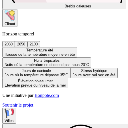
Brebis galeuses
Climat
Horizon temporel
2030
2050
2100
Température été
Hausse de la température moyenne en été
Nuits tropicales
Nuits où la température ne descend pas sous 20°C
Jours de canicule
Stress hydrique
Jours où la température dépasse 35°C
Jours avec sol sec en été
Élévation niveau mer
Élévation prévue du niveau de la mer
Une initiative par
Bonpote.com
Soutenir le projet
Villes