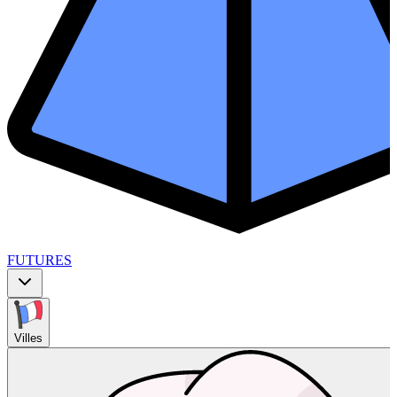
FUTURES
Villes