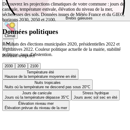
Découvrez les projections climatiques de votre commune : jours de
canicule, température estivale, élévation du niveau de la mer,
sécheresses des sols. Données issues de Météo France et du GIEC,
Brebis galeuses
horizons 2030, 2050 et 2100.
Données politiques
Climat
Résultats des élections municipales 2020, présidentielles 2022 et
législatives 2022. Couleur politique actuelle de la mairie, stabilité
politique, taux d'abstention.
Horizon temporel
2030
2050
2100
Température été
Hausse de la température moyenne en été
Nuits tropicales
Nuits où la température ne descend pas sous 20°C
Jours de canicule
Stress hydrique
Jours où la température dépasse 35°C
Jours avec sol sec en été
Élévation niveau mer
Élévation prévue du niveau de la mer