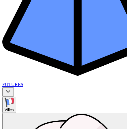
FUTURES
Villes