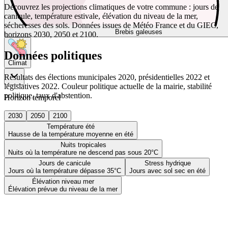
Découvrez les projections climatiques de votre commune : jours de
canicule, température estivale, élévation du niveau de la mer,
sécheresses des sols. Données issues de Météo France et du GIEC,
Brebis galeuses
horizons 2030, 2050 et 2100.
Données politiques
Climat
Résultats des élections municipales 2020, présidentielles 2022 et
législatives 2022. Couleur politique actuelle de la mairie, stabilité
politique, taux d'abstention.
Horizon temporel
2030
2050
2100
Température été
Hausse de la température moyenne en été
Nuits tropicales
Nuits où la température ne descend pas sous 20°C
Jours de canicule
Stress hydrique
Jours où la température dépasse 35°C
Jours avec sol sec en été
Élévation niveau mer
Élévation prévue du niveau de la mer