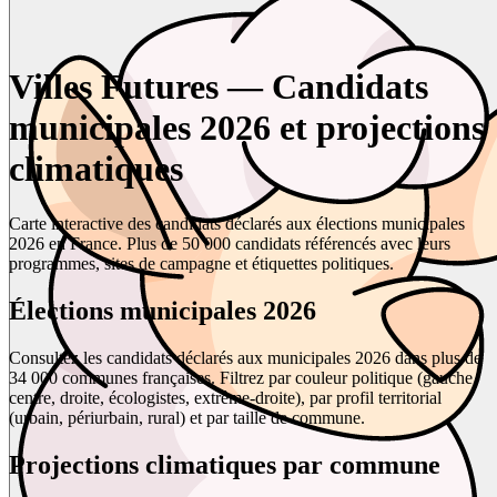
Villes Futures — Candidats
municipales 2026 et projections
climatiques
Carte interactive des candidats déclarés aux élections municipales
2026 en France. Plus de 50 000 candidats référencés avec leurs
programmes, sites de campagne et étiquettes politiques.
Élections municipales 2026
Consultez les candidats déclarés aux municipales 2026 dans plus de
34 000 communes françaises. Filtrez par couleur politique (gauche,
centre, droite, écologistes, extrême-droite), par profil territorial
(urbain, périurbain, rural) et par taille de commune.
Projections climatiques par commune