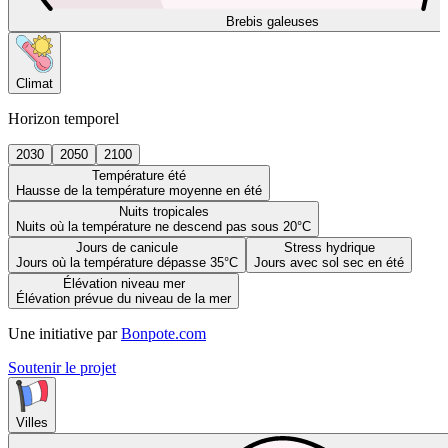
Brebis galeuses
Climat
Horizon temporel
2030
2050
2100
Température été
Hausse de la température moyenne en été
Nuits tropicales
Nuits où la température ne descend pas sous 20°C
Jours de canicule
Stress hydrique
Jours où la température dépasse 35°C
Jours avec sol sec en été
Élévation niveau mer
Élévation prévue du niveau de la mer
Une initiative par
Bonpote.com
Soutenir le projet
Villes