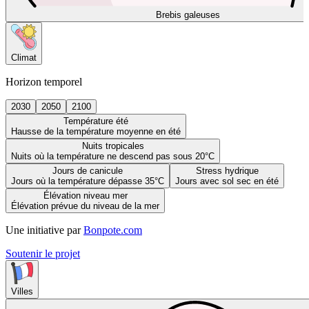
Brebis galeuses
Climat
Horizon temporel
2030
2050
2100
Température été
Hausse de la température moyenne en été
Nuits tropicales
Nuits où la température ne descend pas sous 20°C
Jours de canicule
Stress hydrique
Jours où la température dépasse 35°C
Jours avec sol sec en été
Élévation niveau mer
Élévation prévue du niveau de la mer
Une initiative par
Bonpote.com
Soutenir le projet
Villes