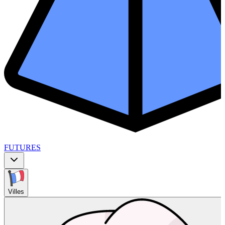
FUTURES
Villes