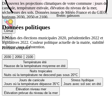
Découvrez les projections climatiques de votre commune : jours de
canicule, température estivale, élévation du niveau de la mer,
sécheresses des sols. Données issues de Météo France et du GIEC,
Brebis galeuses
horizons 2030, 2050 et 2100.
Données politiques
Climat
Résultats des élections municipales 2020, présidentielles 2022 et
législatives 2022. Couleur politique actuelle de la mairie, stabilité
politique, taux d'abstention.
Horizon temporel
2030
2050
2100
Température été
Hausse de la température moyenne en été
Nuits tropicales
Nuits où la température ne descend pas sous 20°C
Jours de canicule
Stress hydrique
Jours où la température dépasse 35°C
Jours avec sol sec en été
Élévation niveau mer
Élévation prévue du niveau de la mer