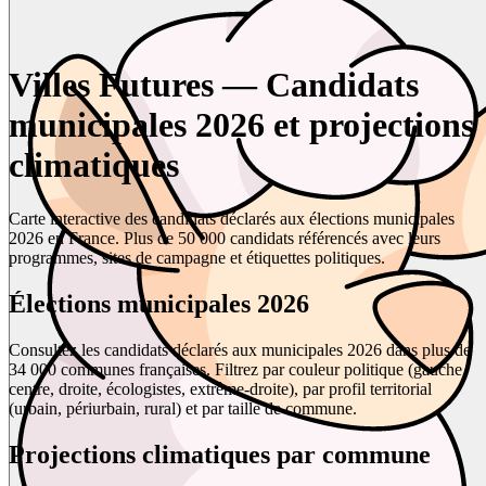
Villes Futures — Candidats
municipales 2026 et projections
climatiques
Carte interactive des candidats déclarés aux élections municipales
2026 en France. Plus de 50 000 candidats référencés avec leurs
programmes, sites de campagne et étiquettes politiques.
Élections municipales 2026
Consultez les candidats déclarés aux municipales 2026 dans plus de
34 000 communes françaises. Filtrez par couleur politique (gauche,
centre, droite, écologistes, extrême-droite), par profil territorial
(urbain, périurbain, rural) et par taille de commune.
Projections climatiques par commune