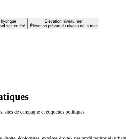
 hydrique
Élévation niveau mer
sol sec en été
Élévation prévue du niveau de la mer
atiques
 sites de campagne et étiquettes politiques.
oite, écologistes, extrême-droite), par profil territorial (urbain,