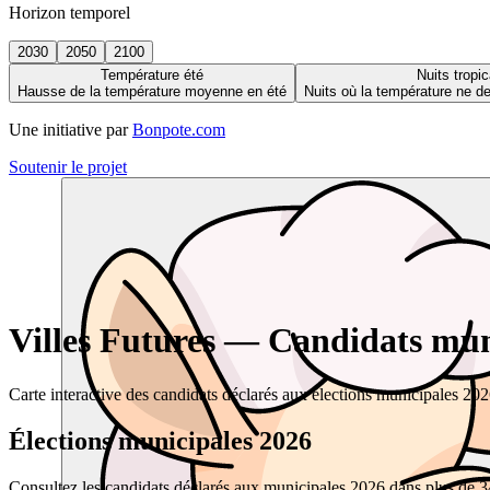
Horizon temporel
2030
2050
2100
Température été
Nuits tropic
Hausse de la température moyenne en été
Nuits où la température ne 
Une initiative par
Bonpote.com
Soutenir le projet
Villes Futures — Candidats muni
Carte interactive des candidats déclarés aux élections municipales 20
Élections municipales 2026
Consultez les candidats déclarés aux municipales 2026 dans plus de 34 0