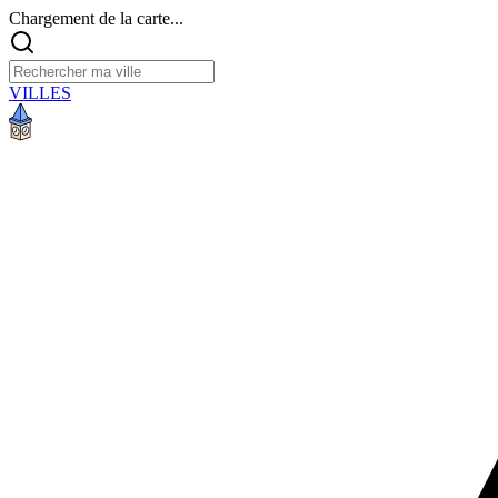
Chargement de la carte...
VILLES