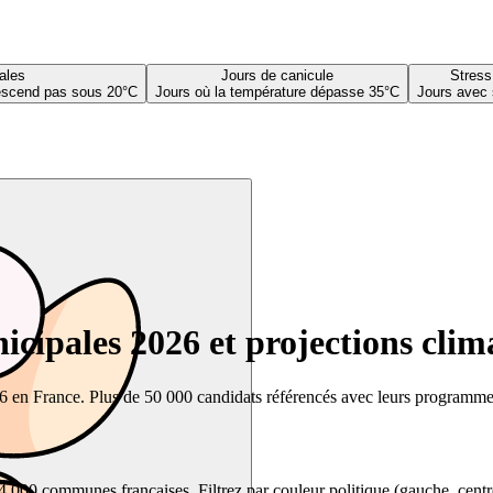
ales
Jours de canicule
Stress
descend pas sous 20°C
Jours où la température dépasse 35°C
Jours avec 
cipales 2026 et projections clim
26 en France. Plus de 50 000 candidats référencés avec leurs programmes,
00 communes françaises. Filtrez par couleur politique (gauche, centre, dr