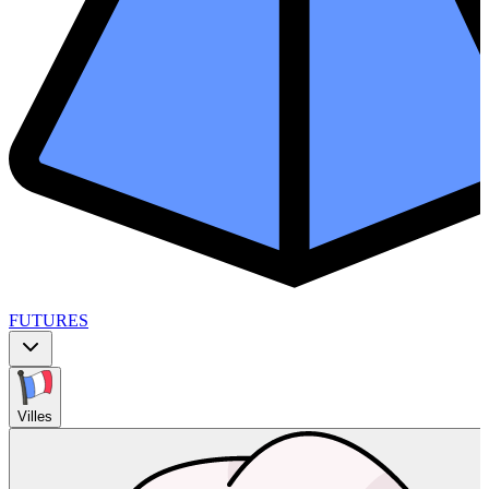
FUTURES
Villes