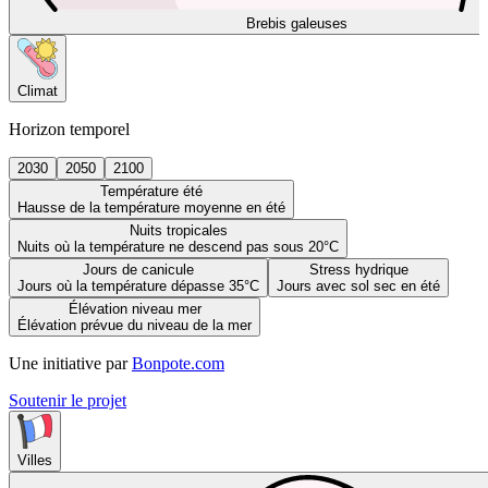
Brebis galeuses
Climat
Horizon temporel
2030
2050
2100
Température été
Hausse de la température moyenne en été
Nuits tropicales
Nuits où la température ne descend pas sous 20°C
Jours de canicule
Stress hydrique
Jours où la température dépasse 35°C
Jours avec sol sec en été
Élévation niveau mer
Élévation prévue du niveau de la mer
Une initiative par
Bonpote.com
Soutenir le projet
Villes