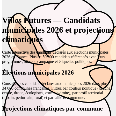
Villes Futures — Candidats
municipales 2026 et projections
climatiques
Carte interactive des candidats déclarés aux élections municipales
2026 en France. Plus de 50 000 candidats référencés avec leurs
programmes, sites de campagne et étiquettes politiques.
Élections municipales 2026
Consultez les candidats déclarés aux municipales 2026 dans plus de
34 000 communes françaises. Filtrez par couleur politique (gauche,
centre, droite, écologistes, extrême-droite), par profil territorial
(urbain, périurbain, rural) et par taille de commune.
Projections climatiques par commune