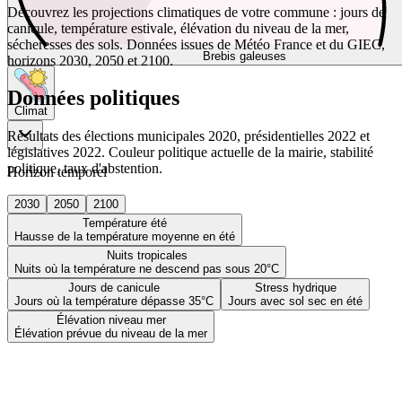
Découvrez les projections climatiques de votre commune : jours de
canicule, température estivale, élévation du niveau de la mer,
sécheresses des sols. Données issues de Météo France et du GIEC,
Brebis galeuses
horizons 2030, 2050 et 2100.
Données politiques
Climat
Résultats des élections municipales 2020, présidentielles 2022 et
législatives 2022. Couleur politique actuelle de la mairie, stabilité
politique, taux d'abstention.
Horizon temporel
2030
2050
2100
Température été
Hausse de la température moyenne en été
Nuits tropicales
Nuits où la température ne descend pas sous 20°C
Jours de canicule
Stress hydrique
Jours où la température dépasse 35°C
Jours avec sol sec en été
Élévation niveau mer
Élévation prévue du niveau de la mer