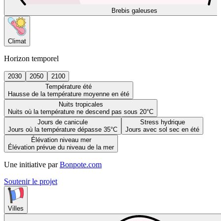
Brebis galeuses
Climat
Horizon temporel
2030
2050
2100
Température été
Hausse de la température moyenne en été
Nuits tropicales
Nuits où la température ne descend pas sous 20°C
Jours de canicule
Stress hydrique
Jours où la température dépasse 35°C
Jours avec sol sec en été
Élévation niveau mer
Élévation prévue du niveau de la mer
Une initiative par
Bonpote.com
Soutenir le projet
Villes