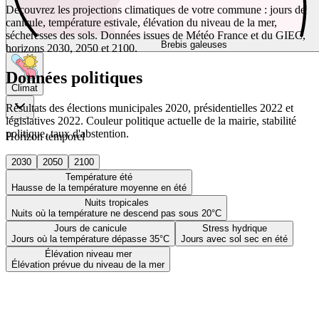
Découvrez les projections climatiques de votre commune : jours de
canicule, température estivale, élévation du niveau de la mer,
sécheresses des sols. Données issues de Météo France et du GIEC,
Brebis galeuses
horizons 2030, 2050 et 2100.
Données politiques
Climat
Résultats des élections municipales 2020, présidentielles 2022 et
législatives 2022. Couleur politique actuelle de la mairie, stabilité
politique, taux d'abstention.
Horizon temporel
2030
2050
2100
Température été
Hausse de la température moyenne en été
Nuits tropicales
Nuits où la température ne descend pas sous 20°C
Jours de canicule
Stress hydrique
Jours où la température dépasse 35°C
Jours avec sol sec en été
Élévation niveau mer
Élévation prévue du niveau de la mer