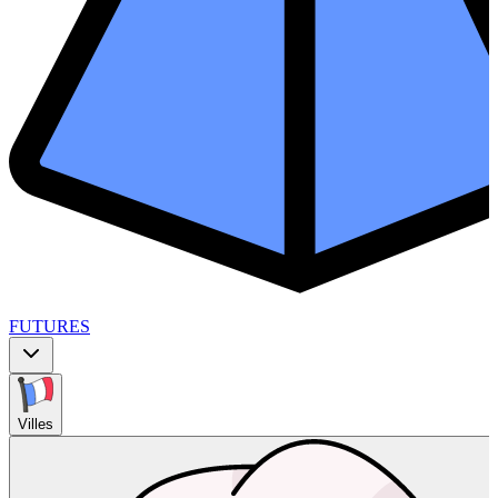
FUTURES
Villes