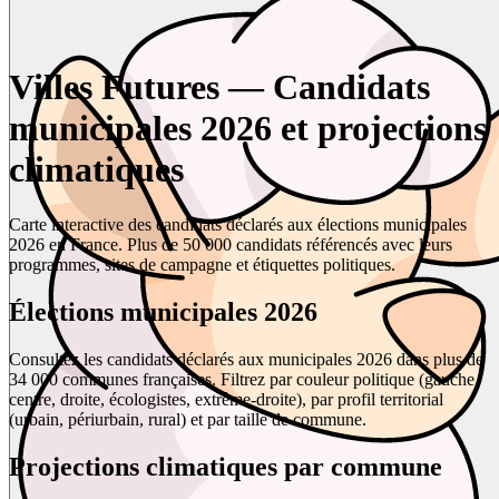
Villes Futures — Candidats
municipales 2026 et projections
climatiques
Carte interactive des candidats déclarés aux élections municipales
2026 en France. Plus de 50 000 candidats référencés avec leurs
programmes, sites de campagne et étiquettes politiques.
Élections municipales 2026
Consultez les candidats déclarés aux municipales 2026 dans plus de
34 000 communes françaises. Filtrez par couleur politique (gauche,
centre, droite, écologistes, extrême-droite), par profil territorial
(urbain, périurbain, rural) et par taille de commune.
Projections climatiques par commune