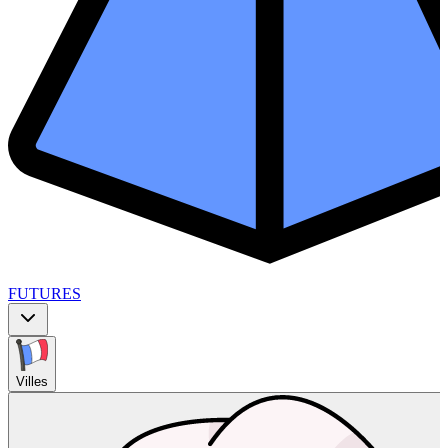
FUTURES
Villes