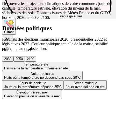
Découvrez les projections climatiques de votre commune : jours de
canicule, température estivale, élévation du niveau de la mer,
sécheresses des sols. Données issues de Météo France et du GIEC,
Brebis galeuses
horizons 2030, 2050 et 2100.
Données politiques
Climat
Résultats des élections municipales 2020, présidentielles 2022 et
législatives 2022. Couleur politique actuelle de la mairie, stabilité
politique, taux d'abstention.
Horizon temporel
2030
2050
2100
Température été
Hausse de la température moyenne en été
Nuits tropicales
Nuits où la température ne descend pas sous 20°C
Jours de canicule
Stress hydrique
Jours où la température dépasse 35°C
Jours avec sol sec en été
Élévation niveau mer
Élévation prévue du niveau de la mer