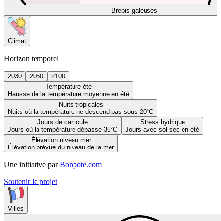
Brebis galeuses
Climat
Horizon temporel
2030
2050
2100
Température été
Hausse de la température moyenne en été
Nuits tropicales
Nuits où la température ne descend pas sous 20°C
Jours de canicule
Stress hydrique
Jours où la température dépasse 35°C
Jours avec sol sec en été
Élévation niveau mer
Élévation prévue du niveau de la mer
Une initiative par
Bonpote.com
Soutenir le projet
Villes