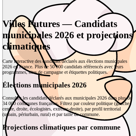
Villes Futures — Candidats
municipales 2026 et projections
climatiques
Carte interactive des candidats déclarés aux élections municipales
2026 en France. Plus de 50 000 candidats référencés avec leurs
programmes, sites de campagne et étiquettes politiques.
Élections municipales 2026
Consultez les candidats déclarés aux municipales 2026 dans plus de
34 000 communes françaises. Filtrez par couleur politique (gauche,
centre, droite, écologistes, extrême-droite), par profil territorial
(urbain, périurbain, rural) et par taille de commune.
Projections climatiques par commune