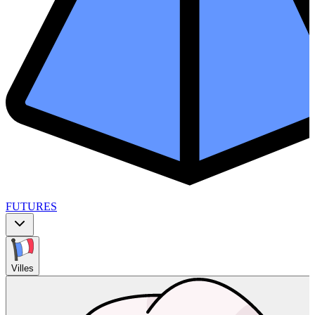
FUTURES
Villes