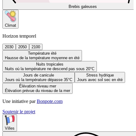
Brebis galeuses
Climat
Horizon temporel
2030
2050
2100
Température été
Hausse de la température moyenne en été
Nuits tropicales
Nuits où la température ne descend pas sous 20°C
Jours de canicule
Stress hydrique
Jours où la température dépasse 35°C
Jours avec sol sec en été
Élévation niveau mer
Élévation prévue du niveau de la mer
Une initiative par
Bonpote.com
Soutenir le projet
Villes