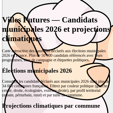
Villes Futures — Candidats
municipales 2026 et projections
climatiques
Carte interactive des candidats déclarés aux élections municipales
2026 en France. Plus de 50 000 candidats référencés avec leurs
programmes, sites de campagne et étiquettes politiques.
Élections municipales 2026
Consultez les candidats déclarés aux municipales 2026 dans plus de
34 000 communes françaises. Filtrez par couleur politique (gauche,
centre, droite, écologistes, extrême-droite), par profil territorial
(urbain, périurbain, rural) et par taille de commune.
Projections climatiques par commune