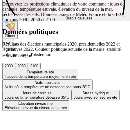
Découvrez les projections climatiques de votre commune : jours de
canicule, température estivale, élévation du niveau de la mer,
sécheresses des sols. Données issues de Météo France et du GIEC,
Brebis galeuses
horizons 2030, 2050 et 2100.
Données politiques
Climat
Résultats des élections municipales 2020, présidentielles 2022 et
législatives 2022. Couleur politique actuelle de la mairie, stabilité
politique, taux d'abstention.
Horizon temporel
2030
2050
2100
Température été
Hausse de la température moyenne en été
Nuits tropicales
Nuits où la température ne descend pas sous 20°C
Jours de canicule
Stress hydrique
Jours où la température dépasse 35°C
Jours avec sol sec en été
Élévation niveau mer
Élévation prévue du niveau de la mer