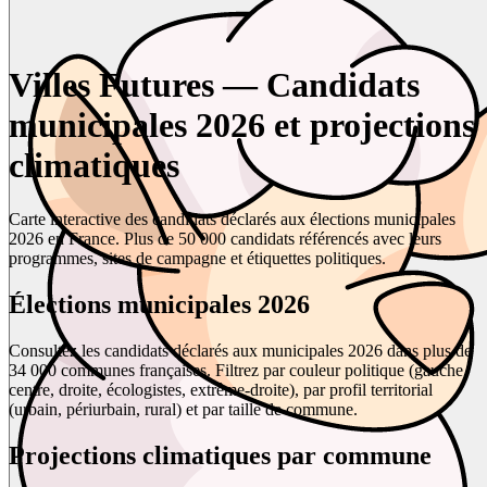
Villes Futures — Candidats
municipales 2026 et projections
climatiques
Carte interactive des candidats déclarés aux élections municipales
2026 en France. Plus de 50 000 candidats référencés avec leurs
programmes, sites de campagne et étiquettes politiques.
Élections municipales 2026
Consultez les candidats déclarés aux municipales 2026 dans plus de
34 000 communes françaises. Filtrez par couleur politique (gauche,
centre, droite, écologistes, extrême-droite), par profil territorial
(urbain, périurbain, rural) et par taille de commune.
Projections climatiques par commune