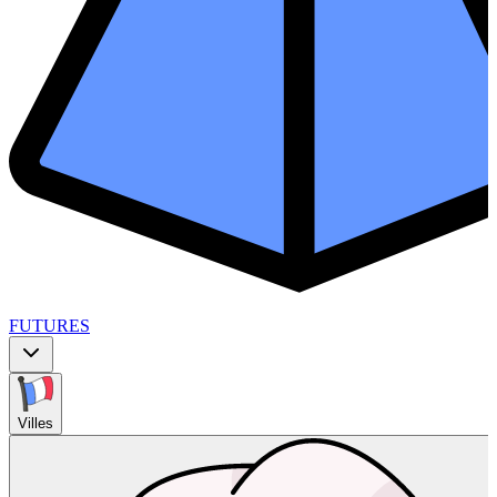
FUTURES
Villes