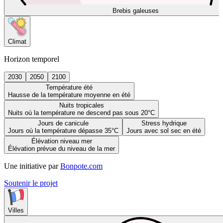
Brebis galeuses
Climat
Horizon temporel
2030
2050
2100
Température été
Hausse de la température moyenne en été
Nuits tropicales
Nuits où la température ne descend pas sous 20°C
Jours de canicule
Stress hydrique
Jours où la température dépasse 35°C
Jours avec sol sec en été
Élévation niveau mer
Élévation prévue du niveau de la mer
Une initiative par
Bonpote.com
Soutenir le projet
Villes