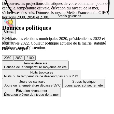
Découvrez les projections climatiques de votre commune : jours de
canicule, température estivale, élévation du niveau de la mer,
sécheresses des sols. Données issues de Météo France et du GIEC,
Brebis galeuses
horizons 2030, 2050 et 2100.
Données politiques
Climat
Résultats des élections municipales 2020, présidentielles 2022 et
législatives 2022. Couleur politique actuelle de la mairie, stabilité
politique, taux d'abstention.
Horizon temporel
2030
2050
2100
Température été
Hausse de la température moyenne en été
Nuits tropicales
Nuits où la température ne descend pas sous 20°C
Jours de canicule
Stress hydrique
Jours où la température dépasse 35°C
Jours avec sol sec en été
Élévation niveau mer
Élévation prévue du niveau de la mer