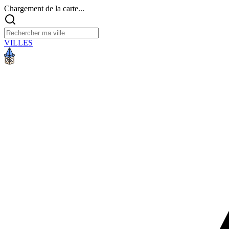
Chargement de la carte...
VILLES