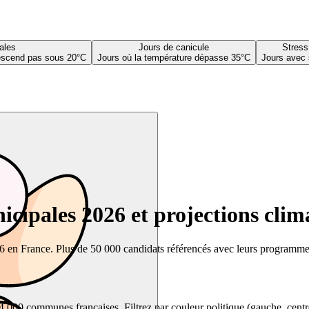
ales
Jours de canicule
Stress
descend pas sous 20°C
Jours où la température dépasse 35°C
Jours avec 
cipales 2026 et projections clim
26 en France. Plus de 50 000 candidats référencés avec leurs programmes,
00 communes françaises. Filtrez par couleur politique (gauche, centre, dr