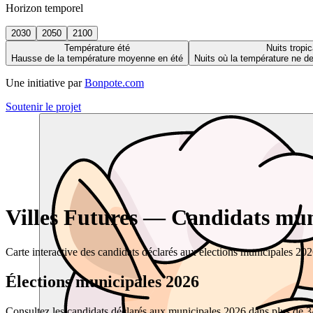
Horizon temporel
2030
2050
2100
Température été
Nuits tropic
Hausse de la température moyenne en été
Nuits où la température ne 
Une initiative par
Bonpote.com
Soutenir le projet
Villes Futures — Candidats muni
Carte interactive des candidats déclarés aux élections municipales 20
Élections municipales 2026
Consultez les candidats déclarés aux municipales 2026 dans plus de 34 0