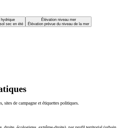
 hydrique
Élévation niveau mer
sol sec en été
Élévation prévue du niveau de la mer
atiques
 sites de campagne et étiquettes politiques.
oite, écologistes, extrême-droite), par profil territorial (urbain,