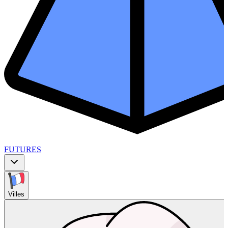
FUTURES
Villes