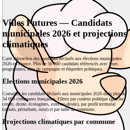
Villes Futures — Candidats
municipales 2026 et projections
climatiques
Carte interactive des candidats déclarés aux élections municipales
2026 en France. Plus de 50 000 candidats référencés avec leurs
programmes, sites de campagne et étiquettes politiques.
Élections municipales 2026
Consultez les candidats déclarés aux municipales 2026 dans plus de
34 000 communes françaises. Filtrez par couleur politique (gauche,
centre, droite, écologistes, extrême-droite), par profil territorial
(urbain, périurbain, rural) et par taille de commune.
Projections climatiques par commune