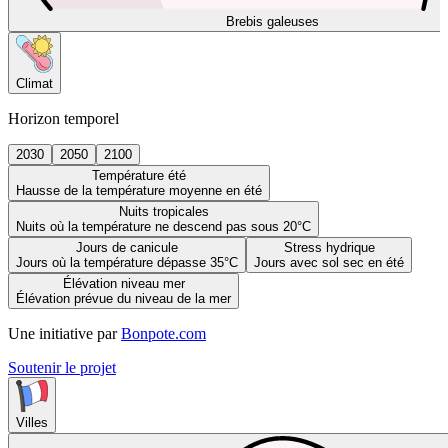
Brebis galeuses
Climat
Horizon temporel
2030
2050
2100
Température été
Hausse de la température moyenne en été
Nuits tropicales
Nuits où la température ne descend pas sous 20°C
Jours de canicule
Stress hydrique
Jours où la température dépasse 35°C
Jours avec sol sec en été
Élévation niveau mer
Élévation prévue du niveau de la mer
Une initiative par
Bonpote.com
Soutenir le projet
Villes