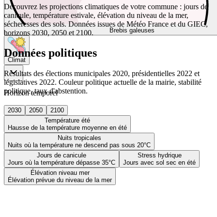
Découvrez les projections climatiques de votre commune : jours de
canicule, température estivale, élévation du niveau de la mer,
sécheresses des sols. Données issues de Météo France et du GIEC,
Brebis galeuses
horizons 2030, 2050 et 2100.
Données politiques
Climat
Résultats des élections municipales 2020, présidentielles 2022 et
législatives 2022. Couleur politique actuelle de la mairie, stabilité
politique, taux d'abstention.
Horizon temporel
2030
2050
2100
Température été
Hausse de la température moyenne en été
Nuits tropicales
Nuits où la température ne descend pas sous 20°C
Jours de canicule
Stress hydrique
Jours où la température dépasse 35°C
Jours avec sol sec en été
Élévation niveau mer
Élévation prévue du niveau de la mer