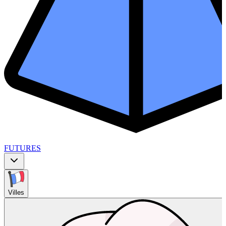
FUTURES
Villes