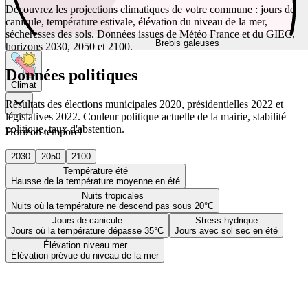
Découvrez les projections climatiques de votre commune : jours de
canicule, température estivale, élévation du niveau de la mer,
sécheresses des sols. Données issues de Météo France et du GIEC,
Brebis galeuses
horizons 2030, 2050 et 2100.
Données politiques
Climat
Résultats des élections municipales 2020, présidentielles 2022 et
législatives 2022. Couleur politique actuelle de la mairie, stabilité
politique, taux d'abstention.
Horizon temporel
2030
2050
2100
Température été
Hausse de la température moyenne en été
Nuits tropicales
Nuits où la température ne descend pas sous 20°C
Jours de canicule
Stress hydrique
Jours où la température dépasse 35°C
Jours avec sol sec en été
Élévation niveau mer
Élévation prévue du niveau de la mer