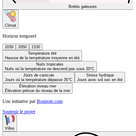
Brebis galeuses
Climat
Horizon temporel
2030
2050
2100
Température été
Hausse de la température moyenne en été
Nuits tropicales
Nuits où la température ne descend pas sous 20°C
Jours de canicule
Stress hydrique
Jours où la température dépasse 35°C
Jours avec sol sec en été
Élévation niveau mer
Élévation prévue du niveau de la mer
Une initiative par
Bonpote.com
Soutenir le projet
Villes