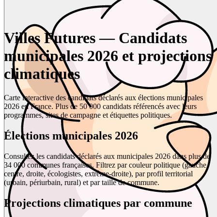
Villes Futures — Candidats
municipales 2026 et projections
climatiques
Carte interactive des candidats déclarés aux élections municipales
2026 en France. Plus de 50 000 candidats référencés avec leurs
programmes, sites de campagne et étiquettes politiques.
Élections municipales 2026
Consultez les candidats déclarés aux municipales 2026 dans plus de
34 000 communes françaises. Filtrez par couleur politique (gauche,
centre, droite, écologistes, extrême-droite), par profil territorial
(urbain, périurbain, rural) et par taille de commune.
Projections climatiques par commune