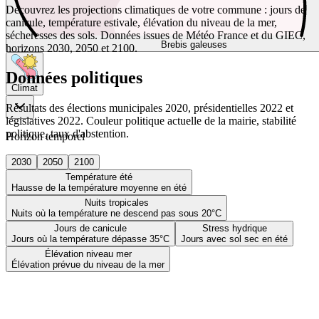
Découvrez les projections climatiques de votre commune : jours de
canicule, température estivale, élévation du niveau de la mer,
sécheresses des sols. Données issues de Météo France et du GIEC,
Brebis galeuses
horizons 2030, 2050 et 2100.
Données politiques
Climat
Résultats des élections municipales 2020, présidentielles 2022 et
législatives 2022. Couleur politique actuelle de la mairie, stabilité
politique, taux d'abstention.
Horizon temporel
2030
2050
2100
Température été
Hausse de la température moyenne en été
Nuits tropicales
Nuits où la température ne descend pas sous 20°C
Jours de canicule
Stress hydrique
Jours où la température dépasse 35°C
Jours avec sol sec en été
Élévation niveau mer
Élévation prévue du niveau de la mer