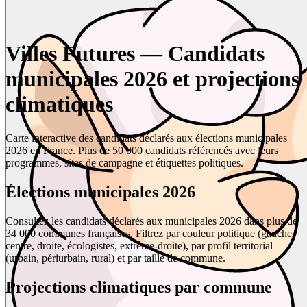
Villes Futures — Candidats
municipales 2026 et projections
climatiques
Carte interactive des candidats déclarés aux élections municipales
2026 en France. Plus de 50 000 candidats référencés avec leurs
programmes, sites de campagne et étiquettes politiques.
Élections municipales 2026
Consultez les candidats déclarés aux municipales 2026 dans plus de
34 000 communes françaises. Filtrez par couleur politique (gauche,
centre, droite, écologistes, extrême-droite), par profil territorial
(urbain, périurbain, rural) et par taille de commune.
Projections climatiques par commune