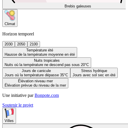
Brebis galeuses
Climat
Horizon temporel
2030
2050
2100
Température été
Hausse de la température moyenne en été
Nuits tropicales
Nuits où la température ne descend pas sous 20°C
Jours de canicule
Stress hydrique
Jours où la température dépasse 35°C
Jours avec sol sec en été
Élévation niveau mer
Élévation prévue du niveau de la mer
Une initiative par
Bonpote.com
Soutenir le projet
Villes