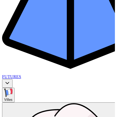
FUTURES
Villes