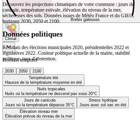
Découvrez les projections climatiques de votre commune : jours de
canicule, température estivale, élévation du niveau de la mer,
sécheresses des sols. Données issues de Météo France et du GIEC,
Brebis galeuses
horizons 2030, 2050 et 2100.
Données politiques
Climat
Résultats des élections municipales 2020, présidentielles 2022 et
législatives 2022. Couleur politique actuelle de la mairie, stabilité
politique, taux d'abstention.
Horizon temporel
2030
2050
2100
Température été
Hausse de la température moyenne en été
Nuits tropicales
Nuits où la température ne descend pas sous 20°C
Jours de canicule
Stress hydrique
Jours où la température dépasse 35°C
Jours avec sol sec en été
Élévation niveau mer
Élévation prévue du niveau de la mer