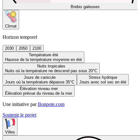
Brebis galeuses
Climat
Horizon temporel
2030
2050
2100
Température été
Hausse de la température moyenne en été
Nuits tropicales
Nuits où la température ne descend pas sous 20°C
Jours de canicule
Stress hydrique
Jours où la température dépasse 35°C
Jours avec sol sec en été
Élévation niveau mer
Élévation prévue du niveau de la mer
Une initiative par
Bonpote.com
Soutenir le projet
Villes