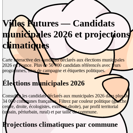
Villes Futures — Candidats
municipales 2026 et projections
climatiques
Carte interactive des candidats déclarés aux élections municipales
2026 en France. Plus de 50 000 candidats référencés avec leurs
programmes, sites de campagne et étiquettes politiques.
Élections municipales 2026
Consultez les candidats déclarés aux municipales 2026 dans plus de
34 000 communes françaises. Filtrez par couleur politique (gauche,
centre, droite, écologistes, extrême-droite), par profil territorial
(urbain, périurbain, rural) et par taille de commune.
Projections climatiques par commune