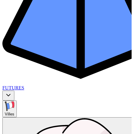
FUTURES
Villes