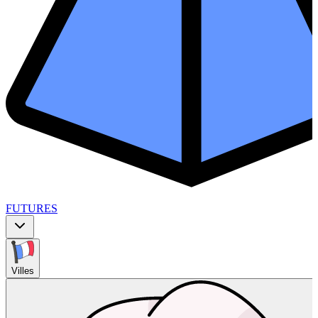
FUTURES
Villes