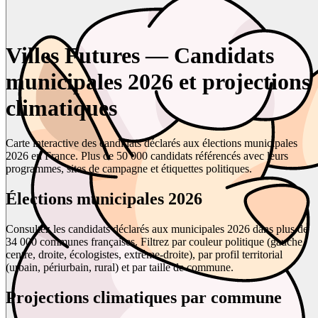
Villes Futures — Candidats
municipales 2026 et projections
climatiques
Carte interactive des candidats déclarés aux élections municipales
2026 en France. Plus de 50 000 candidats référencés avec leurs
programmes, sites de campagne et étiquettes politiques.
Élections municipales 2026
Consultez les candidats déclarés aux municipales 2026 dans plus de
34 000 communes françaises. Filtrez par couleur politique (gauche,
centre, droite, écologistes, extrême-droite), par profil territorial
(urbain, périurbain, rural) et par taille de commune.
Projections climatiques par commune