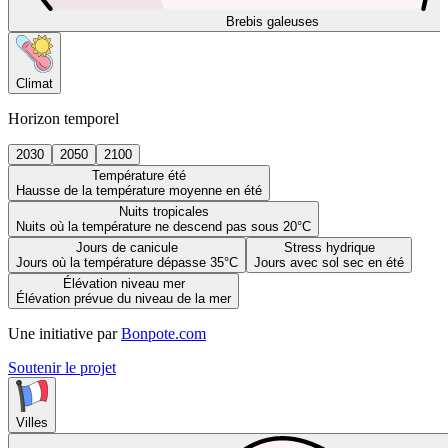
Brebis galeuses
Climat
Horizon temporel
2030
2050
2100
Température été
Hausse de la température moyenne en été
Nuits tropicales
Nuits où la température ne descend pas sous 20°C
Jours de canicule
Stress hydrique
Jours où la température dépasse 35°C
Jours avec sol sec en été
Élévation niveau mer
Élévation prévue du niveau de la mer
Une initiative par
Bonpote.com
Soutenir le projet
Villes