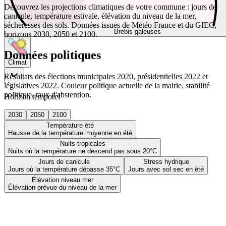
Découvrez les projections climatiques de votre commune : jours de
canicule, température estivale, élévation du niveau de la mer,
sécheresses des sols. Données issues de Météo France et du GIEC,
Brebis galeuses
horizons 2030, 2050 et 2100.
Données politiques
Climat
Résultats des élections municipales 2020, présidentielles 2022 et
législatives 2022. Couleur politique actuelle de la mairie, stabilité
politique, taux d'abstention.
Horizon temporel
2030
2050
2100
Température été
Hausse de la température moyenne en été
Nuits tropicales
Nuits où la température ne descend pas sous 20°C
Jours de canicule
Stress hydrique
Jours où la température dépasse 35°C
Jours avec sol sec en été
Élévation niveau mer
Élévation prévue du niveau de la mer