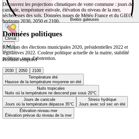
Découvrez les projections climatiques de votre commune : jours de
canicule, température estivale, élévation du niveau de la mer,
sécheresses des sols. Données issues de Météo France et du GIEC,
Brebis galeuses
horizons 2030, 2050 et 2100.
Données politiques
Climat
Résultats des élections municipales 2020, présidentielles 2022 et
législatives 2022. Couleur politique actuelle de la mairie, stabilité
politique, taux d'abstention.
Horizon temporel
2030
2050
2100
Température été
Hausse de la température moyenne en été
Nuits tropicales
Nuits où la température ne descend pas sous 20°C
Jours de canicule
Stress hydrique
Jours où la température dépasse 35°C
Jours avec sol sec en été
Élévation niveau mer
Élévation prévue du niveau de la mer