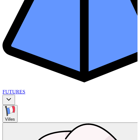
FUTURES
Villes