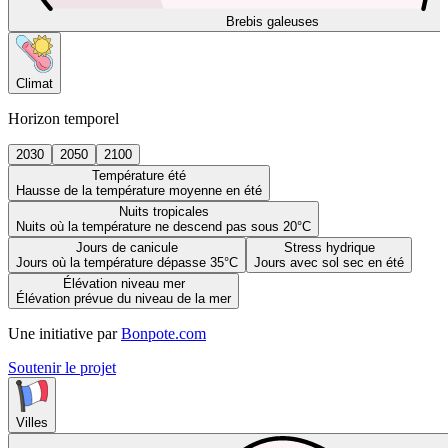
Brebis galeuses
Climat
Horizon temporel
2030
2050
2100
Température été
Hausse de la température moyenne en été
Nuits tropicales
Nuits où la température ne descend pas sous 20°C
Jours de canicule
Stress hydrique
Jours où la température dépasse 35°C
Jours avec sol sec en été
Élévation niveau mer
Élévation prévue du niveau de la mer
Une initiative par
Bonpote.com
Soutenir le projet
Villes