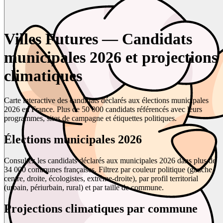
Villes Futures — Candidats
municipales 2026 et projections
climatiques
Carte interactive des candidats déclarés aux élections municipales
2026 en France. Plus de 50 000 candidats référencés avec leurs
programmes, sites de campagne et étiquettes politiques.
Élections municipales 2026
Consultez les candidats déclarés aux municipales 2026 dans plus de
34 000 communes françaises. Filtrez par couleur politique (gauche,
centre, droite, écologistes, extrême-droite), par profil territorial
(urbain, périurbain, rural) et par taille de commune.
Projections climatiques par commune