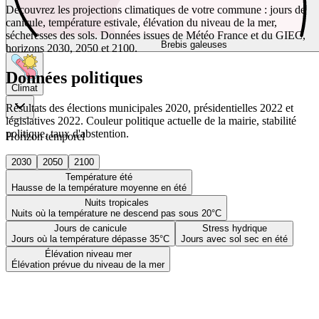
Découvrez les projections climatiques de votre commune : jours de
canicule, température estivale, élévation du niveau de la mer,
sécheresses des sols. Données issues de Météo France et du GIEC,
Brebis galeuses
horizons 2030, 2050 et 2100.
Données politiques
Climat
Résultats des élections municipales 2020, présidentielles 2022 et
législatives 2022. Couleur politique actuelle de la mairie, stabilité
politique, taux d'abstention.
Horizon temporel
2030
2050
2100
Température été
Hausse de la température moyenne en été
Nuits tropicales
Nuits où la température ne descend pas sous 20°C
Jours de canicule
Stress hydrique
Jours où la température dépasse 35°C
Jours avec sol sec en été
Élévation niveau mer
Élévation prévue du niveau de la mer