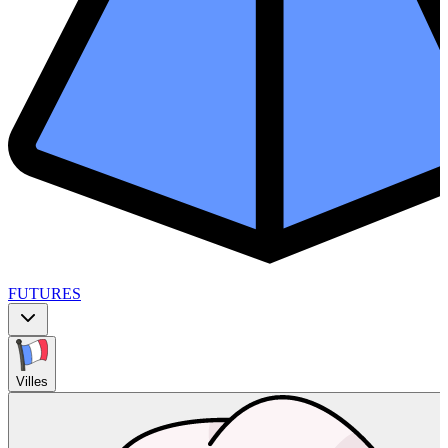
FUTURES
Villes