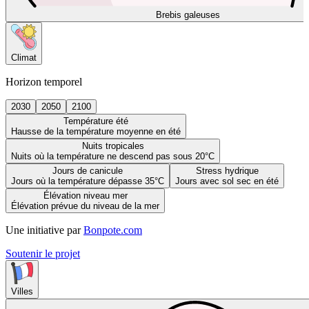
Brebis galeuses
Climat
Horizon temporel
2030
2050
2100
Température été
Hausse de la température moyenne en été
Nuits tropicales
Nuits où la température ne descend pas sous 20°C
Jours de canicule
Stress hydrique
Jours où la température dépasse 35°C
Jours avec sol sec en été
Élévation niveau mer
Élévation prévue du niveau de la mer
Une initiative par
Bonpote.com
Soutenir le projet
Villes