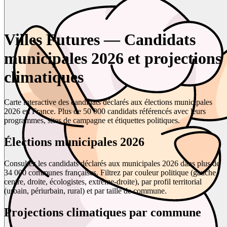
Villes Futures — Candidats
municipales 2026 et projections
climatiques
Carte interactive des candidats déclarés aux élections municipales
2026 en France. Plus de 50 000 candidats référencés avec leurs
programmes, sites de campagne et étiquettes politiques.
Élections municipales 2026
Consultez les candidats déclarés aux municipales 2026 dans plus de
34 000 communes françaises. Filtrez par couleur politique (gauche,
centre, droite, écologistes, extrême-droite), par profil territorial
(urbain, périurbain, rural) et par taille de commune.
Projections climatiques par commune