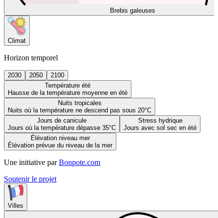
Brebis galeuses
Climat
Horizon temporel
2030
2050
2100
Température été
Hausse de la température moyenne en été
Nuits tropicales
Nuits où la température ne descend pas sous 20°C
Jours de canicule
Stress hydrique
Jours où la température dépasse 35°C
Jours avec sol sec en été
Élévation niveau mer
Élévation prévue du niveau de la mer
Une initiative par
Bonpote.com
Soutenir le projet
Villes