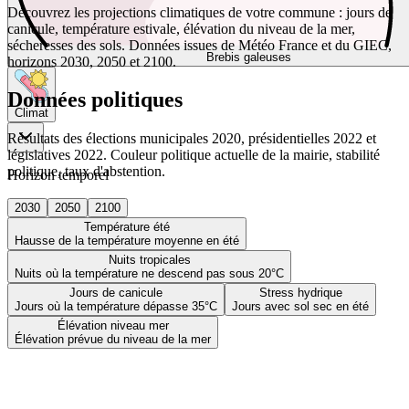
Découvrez les projections climatiques de votre commune : jours de
canicule, température estivale, élévation du niveau de la mer,
sécheresses des sols. Données issues de Météo France et du GIEC,
Brebis galeuses
horizons 2030, 2050 et 2100.
Données politiques
Climat
Résultats des élections municipales 2020, présidentielles 2022 et
législatives 2022. Couleur politique actuelle de la mairie, stabilité
politique, taux d'abstention.
Horizon temporel
2030
2050
2100
Température été
Hausse de la température moyenne en été
Nuits tropicales
Nuits où la température ne descend pas sous 20°C
Jours de canicule
Stress hydrique
Jours où la température dépasse 35°C
Jours avec sol sec en été
Élévation niveau mer
Élévation prévue du niveau de la mer