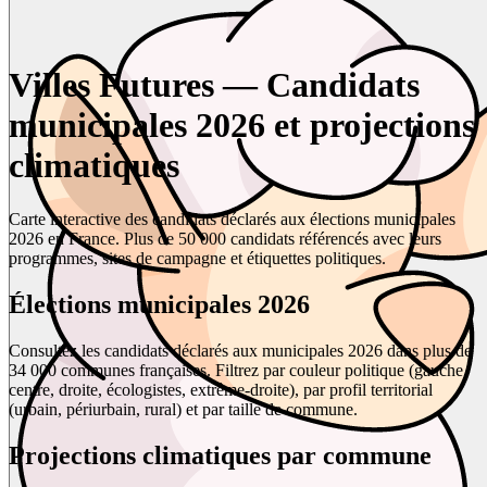
Villes Futures — Candidats
municipales 2026 et projections
climatiques
Carte interactive des candidats déclarés aux élections municipales
2026 en France. Plus de 50 000 candidats référencés avec leurs
programmes, sites de campagne et étiquettes politiques.
Élections municipales 2026
Consultez les candidats déclarés aux municipales 2026 dans plus de
34 000 communes françaises. Filtrez par couleur politique (gauche,
centre, droite, écologistes, extrême-droite), par profil territorial
(urbain, périurbain, rural) et par taille de commune.
Projections climatiques par commune