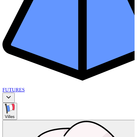
FUTURES
Villes