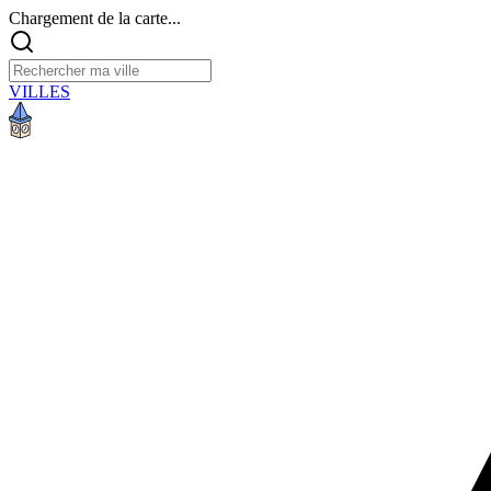
Chargement de la carte...
VILLES