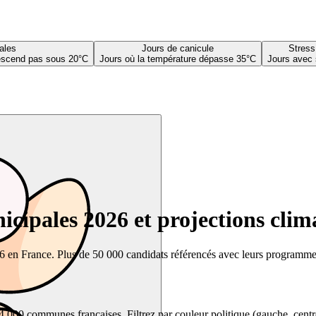
ales
Jours de canicule
Stress
descend pas sous 20°C
Jours où la température dépasse 35°C
Jours avec 
cipales 2026 et projections clim
26 en France. Plus de 50 000 candidats référencés avec leurs programmes,
00 communes françaises. Filtrez par couleur politique (gauche, centre, dr