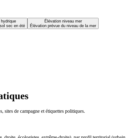
 hydrique
Élévation niveau mer
sol sec en été
Élévation prévue du niveau de la mer
atiques
 sites de campagne et étiquettes politiques.
oite, écologistes, extrême-droite), par profil territorial (urbain,