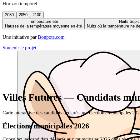
Horizon temporel
2030
2050
2100
Température été
Nuits tropic
Hausse de la température moyenne en été
Nuits où la température ne 
Une initiative par
Bonpote.com
Soutenir le projet
Villes Futures — Candidats muni
Carte interactive des candidats déclarés aux élections municipales 20
Élections municipales 2026
Consultez les candidats déclarés aux municipales 2026 dans plus de 34 0