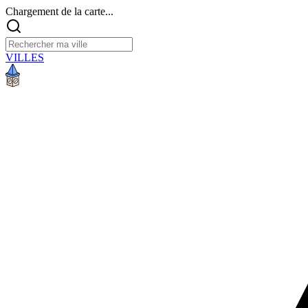
Chargement de la carte...
VILLES