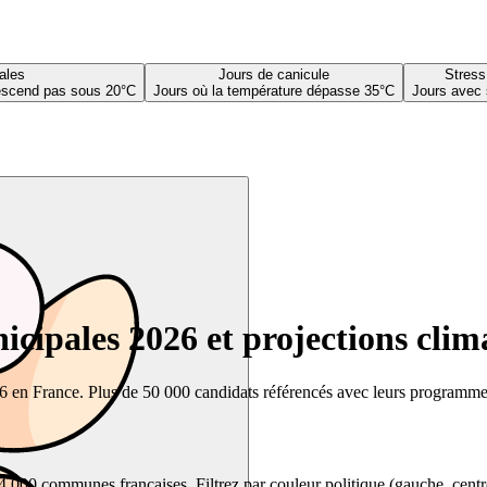
ales
Jours de canicule
Stress
descend pas sous 20°C
Jours où la température dépasse 35°C
Jours avec 
cipales 2026 et projections clim
26 en France. Plus de 50 000 candidats référencés avec leurs programmes,
00 communes françaises. Filtrez par couleur politique (gauche, centre, dr