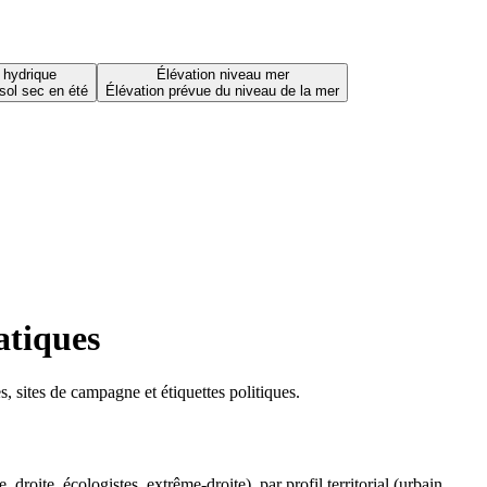
 hydrique
Élévation niveau mer
sol sec en été
Élévation prévue du niveau de la mer
atiques
 sites de campagne et étiquettes politiques.
oite, écologistes, extrême-droite), par profil territorial (urbain,