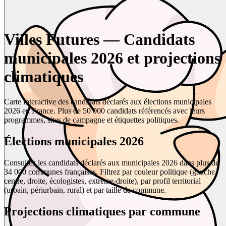
Villes Futures — Candidats
municipales 2026 et projections
climatiques
Carte interactive des candidats déclarés aux élections municipales
2026 en France. Plus de 50 000 candidats référencés avec leurs
programmes, sites de campagne et étiquettes politiques.
Élections municipales 2026
Consultez les candidats déclarés aux municipales 2026 dans plus de
34 000 communes françaises. Filtrez par couleur politique (gauche,
centre, droite, écologistes, extrême-droite), par profil territorial
(urbain, périurbain, rural) et par taille de commune.
Projections climatiques par commune