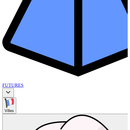
FUTURES
Villes