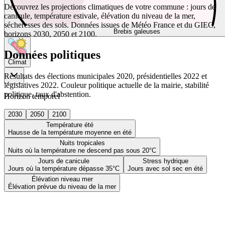
Découvrez les projections climatiques de votre commune : jours de
canicule, température estivale, élévation du niveau de la mer,
sécheresses des sols. Données issues de Météo France et du GIEC,
Brebis galeuses
horizons 2030, 2050 et 2100.
Données politiques
Climat
Résultats des élections municipales 2020, présidentielles 2022 et
législatives 2022. Couleur politique actuelle de la mairie, stabilité
politique, taux d'abstention.
Horizon temporel
2030
2050
2100
Température été
Hausse de la température moyenne en été
Nuits tropicales
Nuits où la température ne descend pas sous 20°C
Jours de canicule
Stress hydrique
Jours où la température dépasse 35°C
Jours avec sol sec en été
Élévation niveau mer
Élévation prévue du niveau de la mer