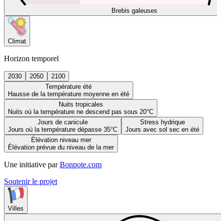
Brebis galeuses
Climat
Horizon temporel
2030
2050
2100
Température été
Hausse de la température moyenne en été
Nuits tropicales
Nuits où la température ne descend pas sous 20°C
Jours de canicule
Stress hydrique
Jours où la température dépasse 35°C
Jours avec sol sec en été
Élévation niveau mer
Élévation prévue du niveau de la mer
Une initiative par
Bonpote.com
Soutenir le projet
Villes