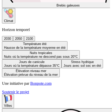
Brebis galeuses
Climat
Horizon temporel
2030
2050
2100
Température été
Hausse de la température moyenne en été
Nuits tropicales
Nuits où la température ne descend pas sous 20°C
Jours de canicule
Stress hydrique
Jours où la température dépasse 35°C
Jours avec sol sec en été
Élévation niveau mer
Élévation prévue du niveau de la mer
Une initiative par
Bonpote.com
Soutenir le projet
Villes