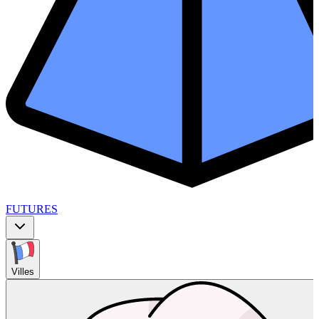
FUTURES
Villes