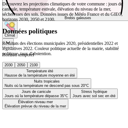
Découvrez les projections climatiques de votre commune : jours de
canicule, température estivale, élévation du niveau de la mer,
sécheresses des sols. Données issues de Météo France et du GIEC,
Brebis galeuses
horizons 2030, 2050 et 2100.
Données politiques
Climat
Résultats des élections municipales 2020, présidentielles 2022 et
législatives 2022. Couleur politique actuelle de la mairie, stabilité
politique, taux d'abstention.
Horizon temporel
2030
2050
2100
Température été
Hausse de la température moyenne en été
Nuits tropicales
Nuits où la température ne descend pas sous 20°C
Jours de canicule
Stress hydrique
Jours où la température dépasse 35°C
Jours avec sol sec en été
Élévation niveau mer
Élévation prévue du niveau de la mer