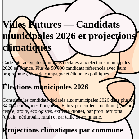
Villes Futures — Candidats
municipales 2026 et projections
climatiques
Carte interactive des candidats déclarés aux élections municipales
2026 en France. Plus de 50 000 candidats référencés avec leurs
programmes, sites de campagne et étiquettes politiques.
Élections municipales 2026
Consultez les candidats déclarés aux municipales 2026 dans plus de
34 000 communes françaises. Filtrez par couleur politique (gauche,
centre, droite, écologistes, extrême-droite), par profil territorial
(urbain, périurbain, rural) et par taille de commune.
Projections climatiques par commune