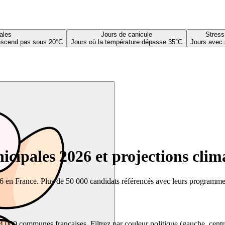
ales
Jours de canicule
Stress
descend pas sous 20°C
Jours où la température dépasse 35°C
Jours avec 
cipales 2026 et projections clim
26 en France. Plus de 50 000 candidats référencés avec leurs programmes,
00 communes françaises. Filtrez par couleur politique (gauche, centre, dr