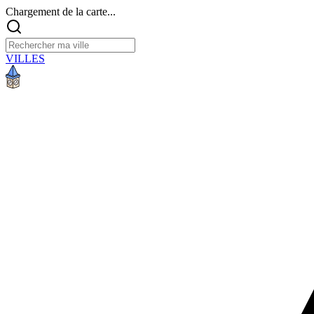
Chargement de la carte...
VILLES