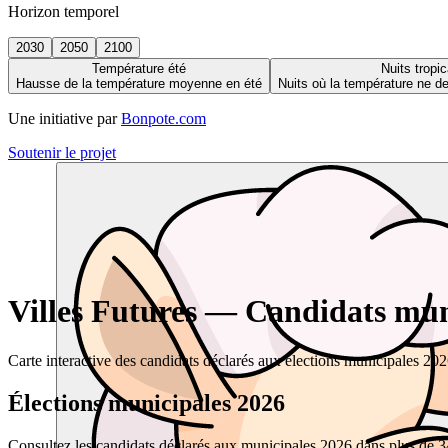
Horizon temporel
2030
2050
2100
Température été
Nuits tropic
Hausse de la température moyenne en été
Nuits où la température ne 
Une initiative par
Bonpote.com
Soutenir le projet
Villes Futures — Candidats muni
Carte interactive des candidats déclarés aux élections municipales 20
Élections municipales 2026
Consultez les candidats déclarés aux municipales 2026 dans plus de 34 0