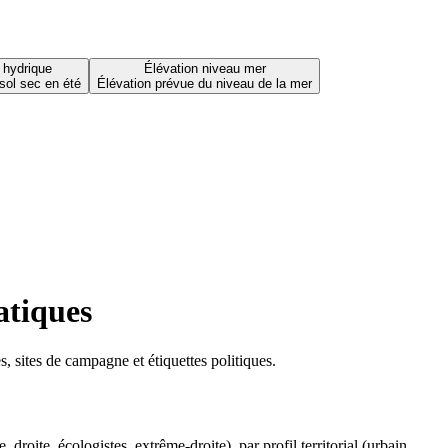
 hydrique
Élévation niveau mer
sol sec en été
Élévation prévue du niveau de la mer
atiques
 sites de campagne et étiquettes politiques.
oite, écologistes, extrême-droite), par profil territorial (urbain,