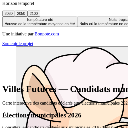
Horizon temporel
2030
2050
2100
Température été
Nuits tropic
Hausse de la température moyenne en été
Nuits où la température ne 
Une initiative par
Bonpote.com
Soutenir le projet
Villes Futures — Candidats muni
Carte interactive des candidats déclarés aux élections municipales 20
Élections municipales 2026
Consultez les candidats déclarés aux municipales 2026 dans plus de 34 0