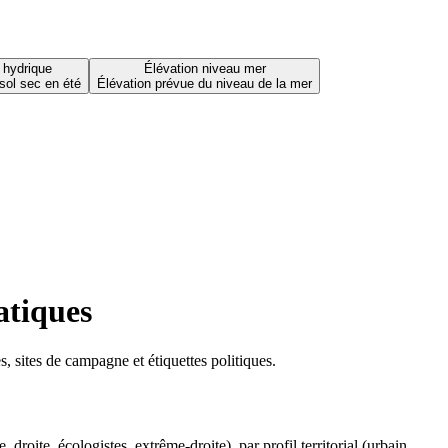
 hydrique
Élévation niveau mer
sol sec en été
Élévation prévue du niveau de la mer
atiques
 sites de campagne et étiquettes politiques.
oite, écologistes, extrême-droite), par profil territorial (urbain,