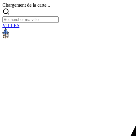
Chargement de la carte...
VILLES