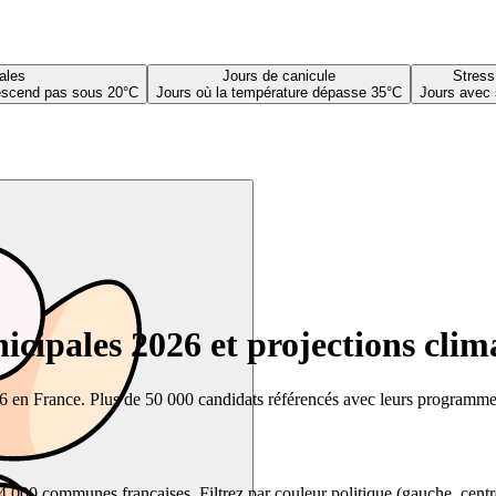
ales
Jours de canicule
Stress
descend pas sous 20°C
Jours où la température dépasse 35°C
Jours avec 
cipales 2026 et projections clim
26 en France. Plus de 50 000 candidats référencés avec leurs programmes,
00 communes françaises. Filtrez par couleur politique (gauche, centre, dr