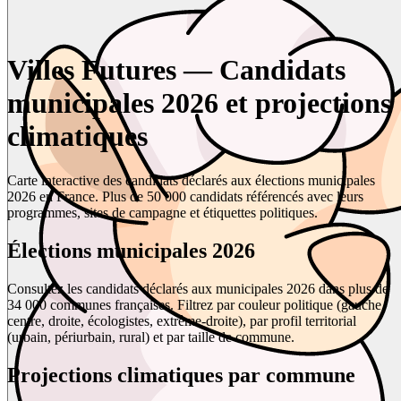
Villes Futures — Candidats
municipales 2026 et projections
climatiques
Carte interactive des candidats déclarés aux élections municipales
2026 en France. Plus de 50 000 candidats référencés avec leurs
programmes, sites de campagne et étiquettes politiques.
Élections municipales 2026
Consultez les candidats déclarés aux municipales 2026 dans plus de
34 000 communes françaises. Filtrez par couleur politique (gauche,
centre, droite, écologistes, extrême-droite), par profil territorial
(urbain, périurbain, rural) et par taille de commune.
Projections climatiques par commune