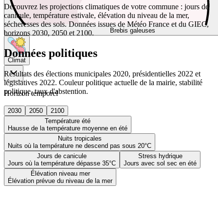
Découvrez les projections climatiques de votre commune : jours de
canicule, température estivale, élévation du niveau de la mer,
sécheresses des sols. Données issues de Météo France et du GIEC,
Brebis galeuses
horizons 2030, 2050 et 2100.
Données politiques
Climat
Résultats des élections municipales 2020, présidentielles 2022 et
législatives 2022. Couleur politique actuelle de la mairie, stabilité
politique, taux d'abstention.
Horizon temporel
2030
2050
2100
Température été
Hausse de la température moyenne en été
Nuits tropicales
Nuits où la température ne descend pas sous 20°C
Jours de canicule
Stress hydrique
Jours où la température dépasse 35°C
Jours avec sol sec en été
Élévation niveau mer
Élévation prévue du niveau de la mer