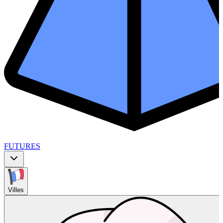
FUTURES
Villes