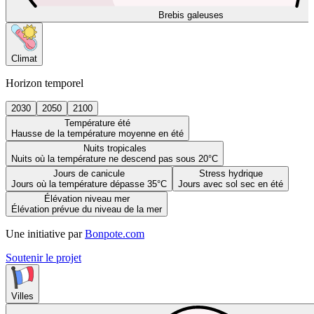
Brebis galeuses
Climat
Horizon temporel
2030
2050
2100
Température été
Hausse de la température moyenne en été
Nuits tropicales
Nuits où la température ne descend pas sous 20°C
Jours de canicule
Stress hydrique
Jours où la température dépasse 35°C
Jours avec sol sec en été
Élévation niveau mer
Élévation prévue du niveau de la mer
Une initiative par
Bonpote.com
Soutenir le projet
Villes