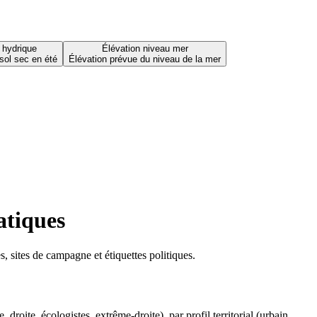
 hydrique
Élévation niveau mer
sol sec en été
Élévation prévue du niveau de la mer
atiques
 sites de campagne et étiquettes politiques.
oite, écologistes, extrême-droite), par profil territorial (urbain,