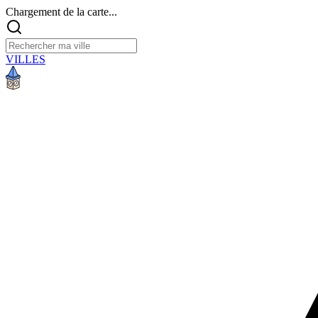
Chargement de la carte...
VILLES