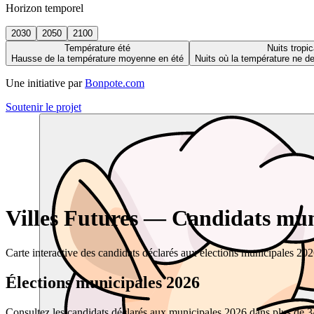
Horizon temporel
2030
2050
2100
Température été
Nuits tropic
Hausse de la température moyenne en été
Nuits où la température ne 
Une initiative par
Bonpote.com
Soutenir le projet
Villes Futures — Candidats muni
Carte interactive des candidats déclarés aux élections municipales 20
Élections municipales 2026
Consultez les candidats déclarés aux municipales 2026 dans plus de 34 0