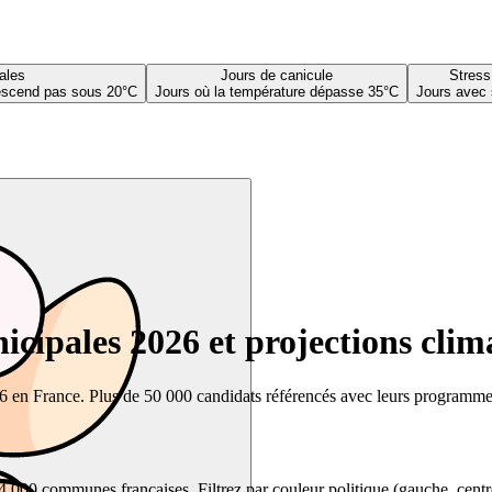
ales
Jours de canicule
Stress
descend pas sous 20°C
Jours où la température dépasse 35°C
Jours avec 
cipales 2026 et projections clim
26 en France. Plus de 50 000 candidats référencés avec leurs programmes,
00 communes françaises. Filtrez par couleur politique (gauche, centre, dr