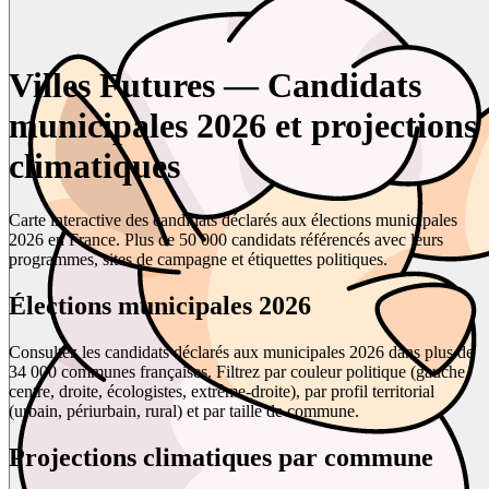
Villes Futures — Candidats
municipales 2026 et projections
climatiques
Carte interactive des candidats déclarés aux élections municipales
2026 en France. Plus de 50 000 candidats référencés avec leurs
programmes, sites de campagne et étiquettes politiques.
Élections municipales 2026
Consultez les candidats déclarés aux municipales 2026 dans plus de
34 000 communes françaises. Filtrez par couleur politique (gauche,
centre, droite, écologistes, extrême-droite), par profil territorial
(urbain, périurbain, rural) et par taille de commune.
Projections climatiques par commune