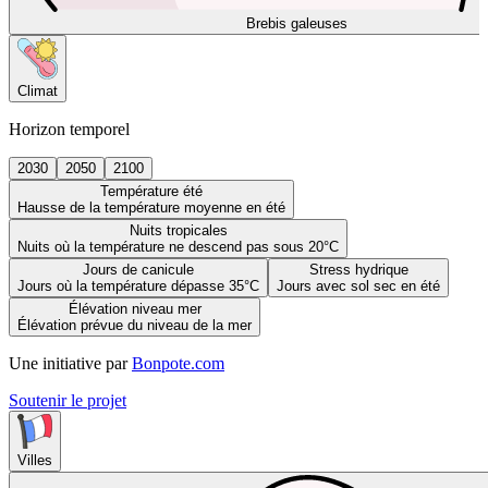
Brebis galeuses
Climat
Horizon temporel
2030
2050
2100
Température été
Hausse de la température moyenne en été
Nuits tropicales
Nuits où la température ne descend pas sous 20°C
Jours de canicule
Stress hydrique
Jours où la température dépasse 35°C
Jours avec sol sec en été
Élévation niveau mer
Élévation prévue du niveau de la mer
Une initiative par
Bonpote.com
Soutenir le projet
Villes