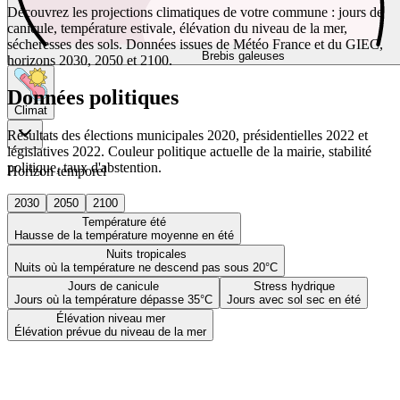
Découvrez les projections climatiques de votre commune : jours de
canicule, température estivale, élévation du niveau de la mer,
sécheresses des sols. Données issues de Météo France et du GIEC,
Brebis galeuses
horizons 2030, 2050 et 2100.
Données politiques
Climat
Résultats des élections municipales 2020, présidentielles 2022 et
législatives 2022. Couleur politique actuelle de la mairie, stabilité
politique, taux d'abstention.
Horizon temporel
2030
2050
2100
Température été
Hausse de la température moyenne en été
Nuits tropicales
Nuits où la température ne descend pas sous 20°C
Jours de canicule
Stress hydrique
Jours où la température dépasse 35°C
Jours avec sol sec en été
Élévation niveau mer
Élévation prévue du niveau de la mer