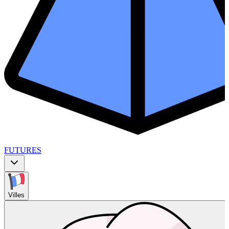
FUTURES
Villes