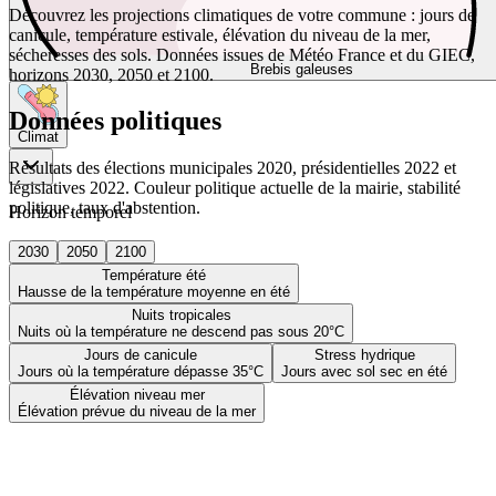
Découvrez les projections climatiques de votre commune : jours de
canicule, température estivale, élévation du niveau de la mer,
sécheresses des sols. Données issues de Météo France et du GIEC,
Brebis galeuses
horizons 2030, 2050 et 2100.
Données politiques
Climat
Résultats des élections municipales 2020, présidentielles 2022 et
législatives 2022. Couleur politique actuelle de la mairie, stabilité
politique, taux d'abstention.
Horizon temporel
2030
2050
2100
Température été
Hausse de la température moyenne en été
Nuits tropicales
Nuits où la température ne descend pas sous 20°C
Jours de canicule
Stress hydrique
Jours où la température dépasse 35°C
Jours avec sol sec en été
Élévation niveau mer
Élévation prévue du niveau de la mer