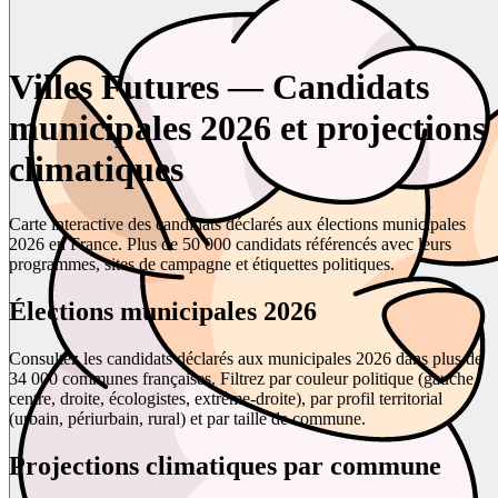
Villes Futures — Candidats
municipales 2026 et projections
climatiques
Carte interactive des candidats déclarés aux élections municipales
2026 en France. Plus de 50 000 candidats référencés avec leurs
programmes, sites de campagne et étiquettes politiques.
Élections municipales 2026
Consultez les candidats déclarés aux municipales 2026 dans plus de
34 000 communes françaises. Filtrez par couleur politique (gauche,
centre, droite, écologistes, extrême-droite), par profil territorial
(urbain, périurbain, rural) et par taille de commune.
Projections climatiques par commune