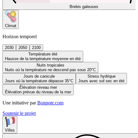
Brebis galeuses
Climat
Horizon temporel
2030
2050
2100
Température été
Hausse de la température moyenne en été
Nuits tropicales
Nuits où la température ne descend pas sous 20°C
Jours de canicule
Stress hydrique
Jours où la température dépasse 35°C
Jours avec sol sec en été
Élévation niveau mer
Élévation prévue du niveau de la mer
Une initiative par
Bonpote.com
Soutenir le projet
Villes