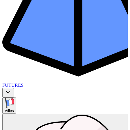
FUTURES
Villes