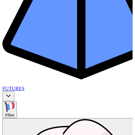
FUTURES
Villes