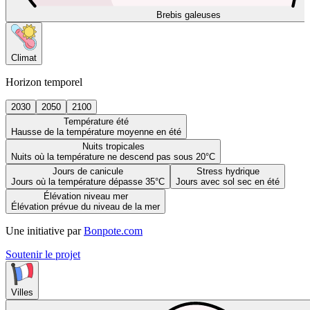
Brebis galeuses
Climat
Horizon temporel
2030
2050
2100
Température été
Hausse de la température moyenne en été
Nuits tropicales
Nuits où la température ne descend pas sous 20°C
Jours de canicule
Stress hydrique
Jours où la température dépasse 35°C
Jours avec sol sec en été
Élévation niveau mer
Élévation prévue du niveau de la mer
Une initiative par
Bonpote.com
Soutenir le projet
Villes