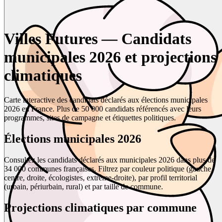
Villes Futures — Candidats
municipales 2026 et projections
climatiques
Carte interactive des candidats déclarés aux élections municipales
2026 en France. Plus de 50 000 candidats référencés avec leurs
programmes, sites de campagne et étiquettes politiques.
Élections municipales 2026
Consultez les candidats déclarés aux municipales 2026 dans plus de
34 000 communes françaises. Filtrez par couleur politique (gauche,
centre, droite, écologistes, extrême-droite), par profil territorial
(urbain, périurbain, rural) et par taille de commune.
Projections climatiques par commune