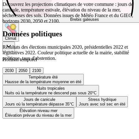
Découvrez les projections climatiques de votre commune : jours de
canicule, température estivale, élévation du niveau de la mer,
sécheresses des sols. Données issues de Météo France et du GIEC,
Brebis galeuses
horizons 2030, 2050 et 2100.
Données politiques
Climat
Résultats des élections municipales 2020, présidentielles 2022 et
législatives 2022. Couleur politique actuelle de la mairie, stabilité
politique, taux d'abstention.
Horizon temporel
2030
2050
2100
Température été
Hausse de la température moyenne en été
Nuits tropicales
Nuits où la température ne descend pas sous 20°C
Jours de canicule
Stress hydrique
Jours où la température dépasse 35°C
Jours avec sol sec en été
Élévation niveau mer
Élévation prévue du niveau de la mer