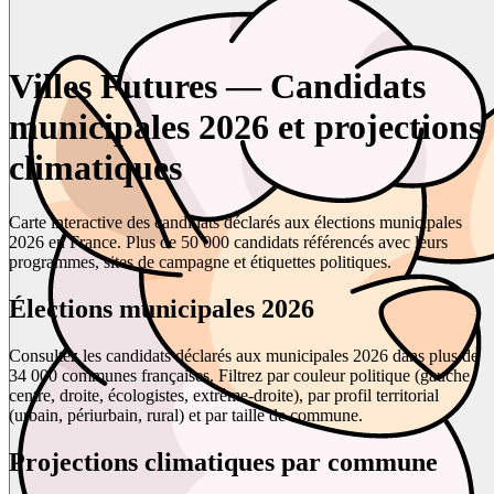
Villes Futures — Candidats
municipales 2026 et projections
climatiques
Carte interactive des candidats déclarés aux élections municipales
2026 en France. Plus de 50 000 candidats référencés avec leurs
programmes, sites de campagne et étiquettes politiques.
Élections municipales 2026
Consultez les candidats déclarés aux municipales 2026 dans plus de
34 000 communes françaises. Filtrez par couleur politique (gauche,
centre, droite, écologistes, extrême-droite), par profil territorial
(urbain, périurbain, rural) et par taille de commune.
Projections climatiques par commune