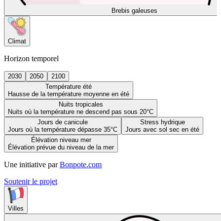
Brebis galeuses
Climat
Horizon temporel
2030
2050
2100
Température été
Hausse de la température moyenne en été
Nuits tropicales
Nuits où la température ne descend pas sous 20°C
Jours de canicule
Stress hydrique
Jours où la température dépasse 35°C
Jours avec sol sec en été
Élévation niveau mer
Élévation prévue du niveau de la mer
Une initiative par
Bonpote.com
Soutenir le projet
Villes