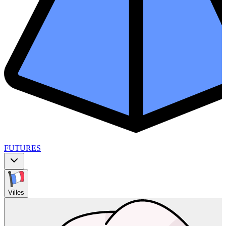
FUTURES
Villes