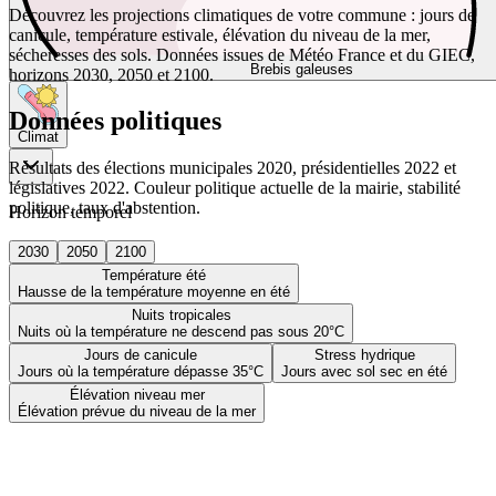
Découvrez les projections climatiques de votre commune : jours de
canicule, température estivale, élévation du niveau de la mer,
sécheresses des sols. Données issues de Météo France et du GIEC,
Brebis galeuses
horizons 2030, 2050 et 2100.
Données politiques
Climat
Résultats des élections municipales 2020, présidentielles 2022 et
législatives 2022. Couleur politique actuelle de la mairie, stabilité
politique, taux d'abstention.
Horizon temporel
2030
2050
2100
Température été
Hausse de la température moyenne en été
Nuits tropicales
Nuits où la température ne descend pas sous 20°C
Jours de canicule
Stress hydrique
Jours où la température dépasse 35°C
Jours avec sol sec en été
Élévation niveau mer
Élévation prévue du niveau de la mer