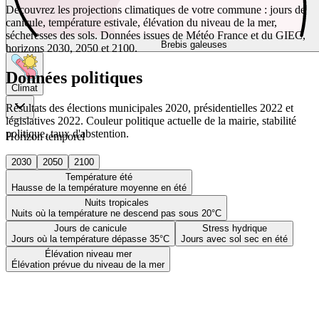
Découvrez les projections climatiques de votre commune : jours de
canicule, température estivale, élévation du niveau de la mer,
sécheresses des sols. Données issues de Météo France et du GIEC,
Brebis galeuses
horizons 2030, 2050 et 2100.
Données politiques
Climat
Résultats des élections municipales 2020, présidentielles 2022 et
législatives 2022. Couleur politique actuelle de la mairie, stabilité
politique, taux d'abstention.
Horizon temporel
2030
2050
2100
Température été
Hausse de la température moyenne en été
Nuits tropicales
Nuits où la température ne descend pas sous 20°C
Jours de canicule
Stress hydrique
Jours où la température dépasse 35°C
Jours avec sol sec en été
Élévation niveau mer
Élévation prévue du niveau de la mer