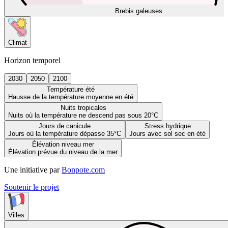
Brebis galeuses
Climat
Horizon temporel
2030
2050
2100
Température été
Hausse de la température moyenne en été
Nuits tropicales
Nuits où la température ne descend pas sous 20°C
Jours de canicule
Stress hydrique
Jours où la température dépasse 35°C
Jours avec sol sec en été
Élévation niveau mer
Élévation prévue du niveau de la mer
Une initiative par
Bonpote.com
Soutenir le projet
Villes