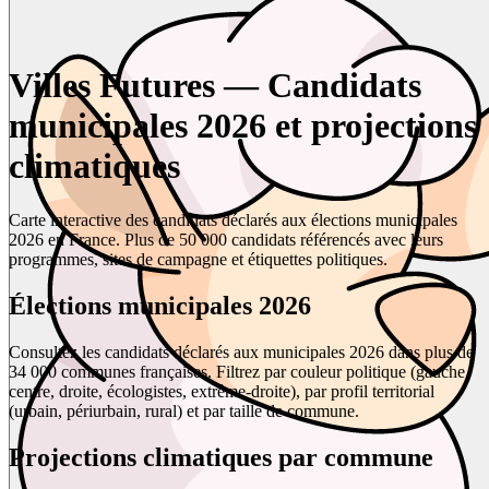
Villes Futures — Candidats
municipales 2026 et projections
climatiques
Carte interactive des candidats déclarés aux élections municipales
2026 en France. Plus de 50 000 candidats référencés avec leurs
programmes, sites de campagne et étiquettes politiques.
Élections municipales 2026
Consultez les candidats déclarés aux municipales 2026 dans plus de
34 000 communes françaises. Filtrez par couleur politique (gauche,
centre, droite, écologistes, extrême-droite), par profil territorial
(urbain, périurbain, rural) et par taille de commune.
Projections climatiques par commune