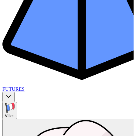
FUTURES
Villes