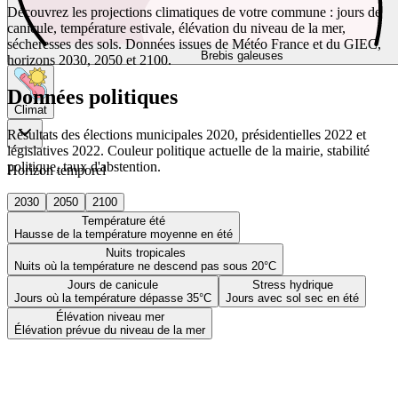
Découvrez les projections climatiques de votre commune : jours de
canicule, température estivale, élévation du niveau de la mer,
sécheresses des sols. Données issues de Météo France et du GIEC,
Brebis galeuses
horizons 2030, 2050 et 2100.
Données politiques
Climat
Résultats des élections municipales 2020, présidentielles 2022 et
législatives 2022. Couleur politique actuelle de la mairie, stabilité
politique, taux d'abstention.
Horizon temporel
2030
2050
2100
Température été
Hausse de la température moyenne en été
Nuits tropicales
Nuits où la température ne descend pas sous 20°C
Jours de canicule
Stress hydrique
Jours où la température dépasse 35°C
Jours avec sol sec en été
Élévation niveau mer
Élévation prévue du niveau de la mer