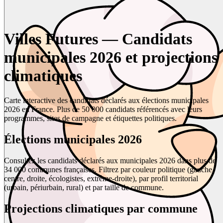
Villes Futures — Candidats
municipales 2026 et projections
climatiques
Carte interactive des candidats déclarés aux élections municipales
2026 en France. Plus de 50 000 candidats référencés avec leurs
programmes, sites de campagne et étiquettes politiques.
Élections municipales 2026
Consultez les candidats déclarés aux municipales 2026 dans plus de
34 000 communes françaises. Filtrez par couleur politique (gauche,
centre, droite, écologistes, extrême-droite), par profil territorial
(urbain, périurbain, rural) et par taille de commune.
Projections climatiques par commune