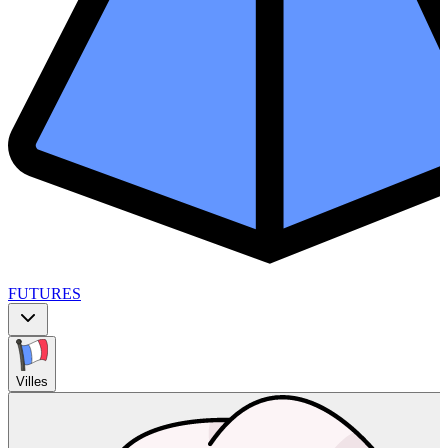
FUTURES
Villes