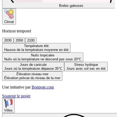
Brebis galeuses
Climat
Horizon temporel
2030
2050
2100
Température été
Hausse de la température moyenne en été
Nuits tropicales
Nuits où la température ne descend pas sous 20°C
Jours de canicule
Stress hydrique
Jours où la température dépasse 35°C
Jours avec sol sec en été
Élévation niveau mer
Élévation prévue du niveau de la mer
Une initiative par
Bonpote.com
Soutenir le projet
Villes